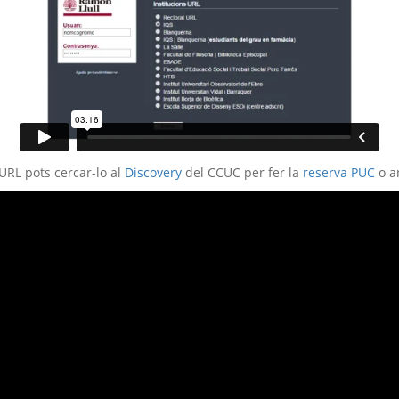
URL pots cercar-lo al
Discovery
del CCUC per fer la
reserva PUC
o an