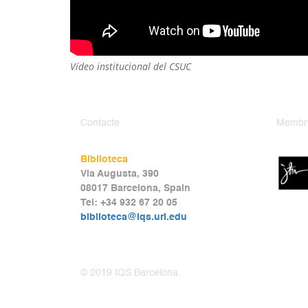
Vídeo institucional del CSUC
Contacte
Membr
Biblioteca
Via Augusta, 390
08017 Barcelona, Spain
Tel: +34 932 67 20 05
biblioteca@iqs.url.edu
© 2019 IQS Barcelona.