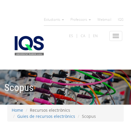
Skip
to
Estudiants
Professors
Webmail
IQS
main
content
ES
CA
EN
Toggle
navigat
Scopus
Home
Recursos electrònics
Guies de recursos electrònics
Scopus