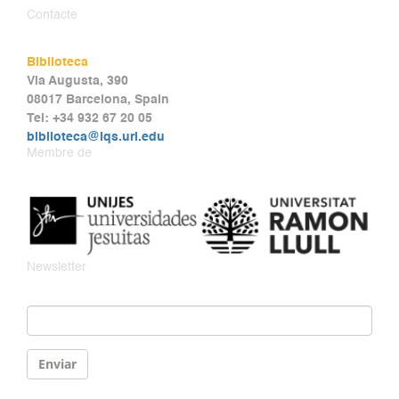
Contacte
Biblioteca
Via Augusta, 390
08017 Barcelona, Spain
Tel: +34 932 67 20 05
biblioteca@iqs.url.edu
Membre de
Newsletter
Email
*
Enviar