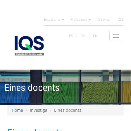
Skip
to
Estudiants
Professors
Webmail
IQS
main
content
ES
CA
EN
Toggle
navigat
Eines docents
Home
Investiga
Eines docents