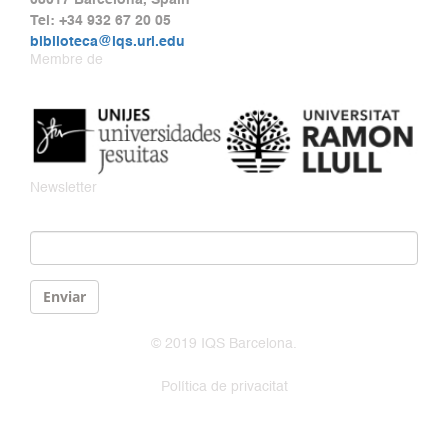
08017 Barcelona, Spain
Tel: +34 932 67 20 05
biblioteca@iqs.url.edu
Membre de
Newsletter
Email
*
Enviar
© 2019 IQS Barcelona.
Política de privacitat