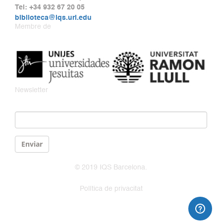
Tel: +34 932 67 20 05
biblioteca@iqs.url.edu
Membre de
Newsletter
Email
*
Enviar
© 2019 IQS Barcelona.
Política de privacitat