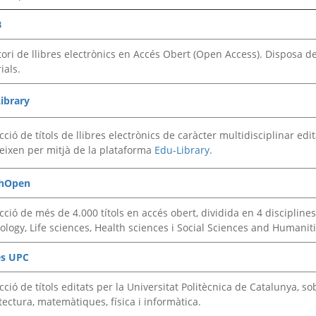
B
tori de llibres electrònics en Accés Obert (Open Access). Disposa 
ials.
ibrary
cció de títols de llibres electrònics de caràcter multidisciplinar edi
reixen per mitjà de la plataforma
Edu-Library
.
chOpen
ecció de més de 4.000 títols en accés obert, dividida en 4 discipline
ology, Life sciences, Health sciences i Social Sciences and Humaniti
es UPC
cció de títols editats per la Universitat Politècnica de Catalunya, so
tectura, matemàtiques, física i informàtica.