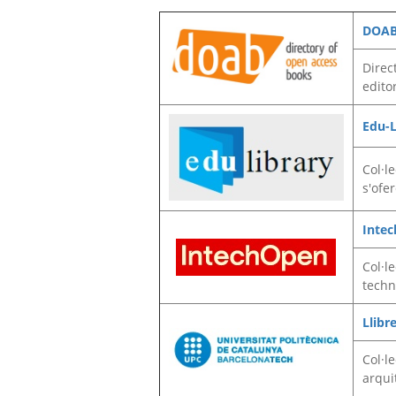
DOA
Direc
editor
Edu-L
Col·le
s'ofe
Inte
Col·l
techn
Llibr
Col·le
arqui