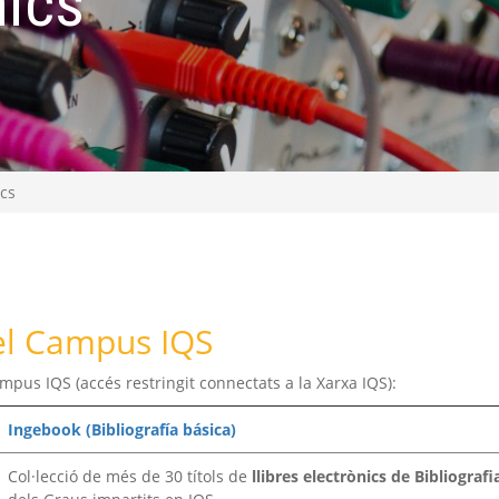
nics
ics
del Campus IQS
ampus IQS (accés restringit connectats a la Xarxa IQS):
Ingebook (Bibliografía básica)
Col·lecció de més de 30 títols de
llibres electrònics de Bibliografi