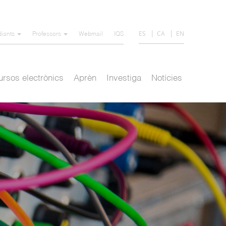
ES
CA
EN
diants
Professors
Webmail
IQS
rsos electrònics
Aprèn
Investiga
Notícies