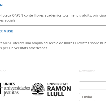
EN
blioteca OAPEN conté llibres acadèmics totalment gratuïts, principa
es socials.
ect MUSE
ct MUSE ofereix una àmplia col·lecció de llibres i revistes sobre hum
ts per universitats americanes.
e de
Newsletter
Email
*
Enviar