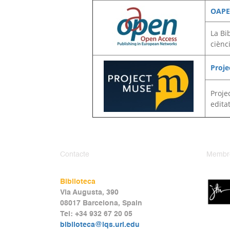
OAP
La Bi
ciènci
Proj
Proje
edita
Contacte
Membr
Biblioteca
Via Augusta, 390
08017 Barcelona, Spain
Tel: +34 932 67 20 05
biblioteca@iqs.url.edu