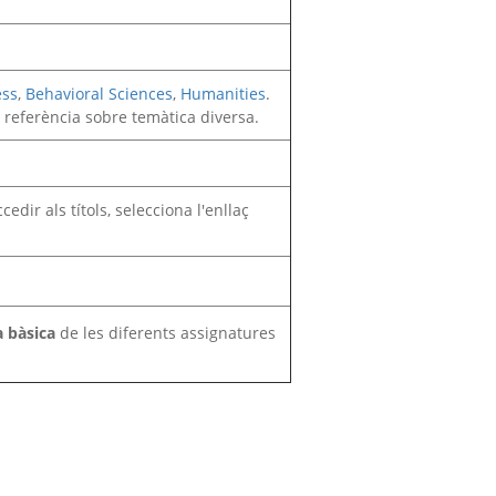
ess
,
Behavioral Sciences
,
Humanities
.
e referència sobre temàtica diversa.
edir als títols, selecciona l'enllaç
a bàsica
de les diferents assignatures