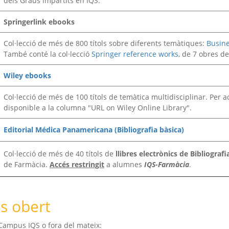
dels Graus impartits en IQS.
Springerlink ebooks
Col·lecció de més de 800 títols sobre diferents temàtiques:
Busin
També conté la col·lecció
Springer reference works
, de 7 obres d
Wiley ebooks
Col·lecció de més de 100 títols de temàtica multidisciplinar. Per acc
disponible a la columna "URL on Wiley Online Library".
Editorial Médica Panamericana (Bibliografia bàsica)
Col·lecció de més de 40 títols de
llibres electrònics de Bibliografi
de Farmàcia.
Accés restringit
a alumnes
IQS-Farmàcia
.
és obert
l Campus IQS o fora del mateix: