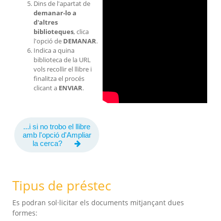
Dins de l'apartat de
demanar-lo a
d'altres
biblioteques
, clica
l'opció de
DEMANAR
.
Indica a quina
biblioteca de la URL
vols recollir el llibre i
finalitza el procés
clicant a
ENVIAR
.
...i si no trobo el llibre
amb l'opció d'Ampliar
la cerca?
Tipus de préstec
Es podran sol·licitar els documents mitjançant dues
formes: