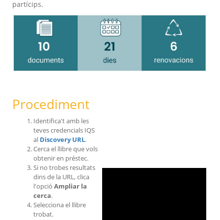
partícips.
Procediment
Identifica't amb les
teves credencials IQS
al
Discovery URL
.
Cerca el llibre que vols
obtenir en préstec.
Si no trobes resultats
dins de la URL, clica
l'opció
Ampliar la
cerca
.
Selecciona el llibre
trobat.