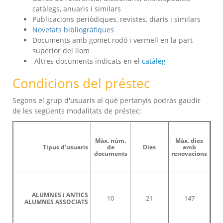
catàlegs, anuaris i similars
Publicacions periòdiques, revistes, diaris i similars
Novetats bibliogràfiques
Documents amb gomet rodó i vermell en la part
superior del llom
Altres documents indicats en el
catàleg
Condicions del préstec
Segons el grup d'usuaris al què pertanyis podràs gaudir
de les següents modalitats de préstec:
Màx. núm.
Màx. dies
Tipus d'usuaris
de
Dies
amb
documents
renovacions
ALUMNES i ANTICS
10
21
147
ALUMNES ASSOCIATS