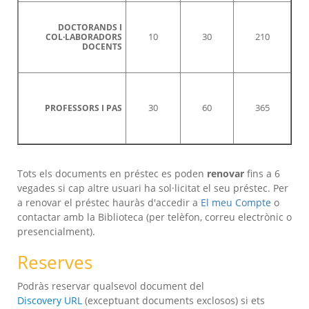
DOCTORANDS I
10
30
210
COL·LABORADORS
DOCENTS
30
60
365
PROFESSORS I PAS
Tots els documents en préstec es poden
renovar
fins a 6
vegades si cap altre usuari ha sol·licitat el seu préstec. Per
a renovar el préstec hauràs d'accedir a
El meu Compte
o
contactar amb la Biblioteca (per telèfon, correu electrònic o
presencialment).
Reserves
Podràs reservar qualsevol document del
Discovery URL
(exceptuant documents exclosos) si ets