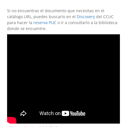
Si no encuentras el documento que necesitas en el
catálogo URL, puedes buscarlo en el
Discovery
del CCUC
para hacer la
reserva PUC
o ir a consultarlo a la biblioteca
donde se encuentre.