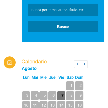
Calendario
Anterior
Siguiente
Agosto
Lun
Mar
Mie
Jue
Vie
Sab
Dom
1
2
3
4
5
6
7
8
9
10
11
12
13
14
15
16