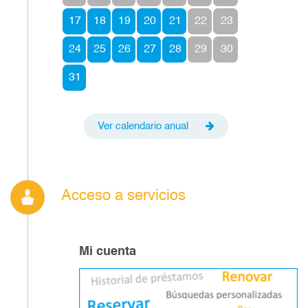
17
18
19
20
21
22
23
24
25
26
27
28
29
30
31
Ver calendario anual
Acceso a servicios
Mi cuenta