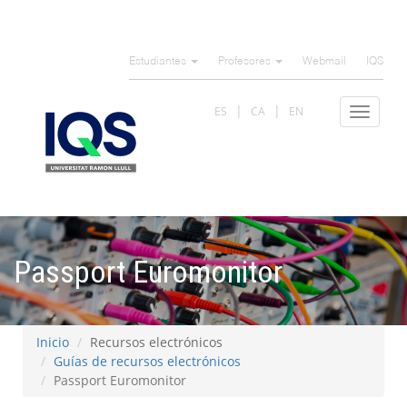
Pasar
al
Estudiantes
Profesores
Webmail
IQS
contenido
principal
ES
CA
EN
Toggle
navigat
Passport Euromonitor
Inicio
Recursos electrónicos
Guías de recursos electrónicos
Passport Euromonitor