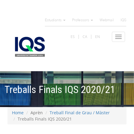
Skip
to
Estudiants
Professors
Webmail
IQS
main
content
ES
CA
EN
Toggle
navigat
Treballs Finals IQS 2020/21
Home
Aprèn
Treball Final de Grau / Màster
Treballs Finals IQS 2020/21