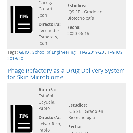
Garriga
Estudios:
Guitart,
IQS SE - Grado en
Joan
Biotecnología
Director/a:
Fecha:
Fernández
2020-06-15
Esmerats,
Joan
Tags:
GBIO
,
School of Engineering - TFG 2019/20
,
TFG IQS
2019/20
Phage Refactory as a Drug Delivery System
for Skin Microbiome
Autor/a:
Estañol
Cayuela,
Estudios:
Pablo
IQS SE - Grado en
Director/a:
Biotecnología
Leivar Rico,
Fecha:
Pablo
2021-01-01