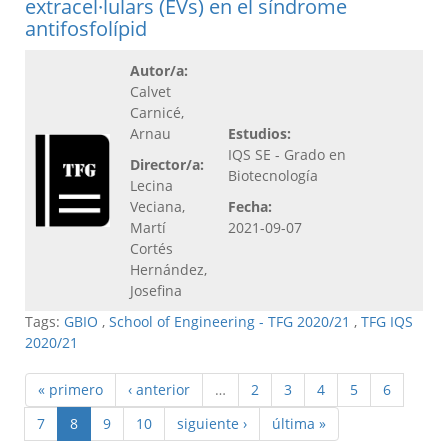
extracel·lulars (EVs) en el síndrome
antifosfolípid
Autor/a:
Calvet
Carnicé,
Arnau
Estudios:
IQS SE - Grado en
Director/a:
Biotecnología
Lecina
Veciana,
Fecha:
Martí
2021-09-07
Cortés
Hernández,
Josefina
Tags:
GBIO
,
School of Engineering - TFG 2020/21
,
TFG IQS
2020/21
« primero
‹ anterior
…
2
3
4
5
6
7
8
9
10
siguiente ›
última »