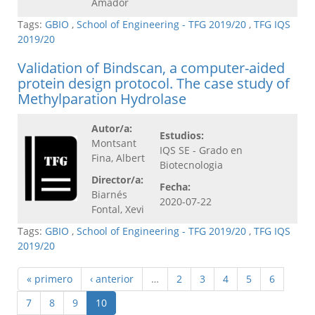
Amador
Tags:
GBIO
,
School of Engineering - TFG 2019/20
,
TFG IQS
2019/20
Validation of Bindscan, a computer-aided
protein design protocol. The case study of
Methylparation Hydrolase
Autor/a:
Estudios:
Montsant
IQS SE - Grado en
Fina, Albert
Biotecnologia
Director/a:
Fecha:
Biarnés
2020-07-22
Fontal, Xevi
Tags:
GBIO
,
School of Engineering - TFG 2019/20
,
TFG IQS
2019/20
« primero
‹ anterior
…
2
3
4
5
6
7
8
9
10