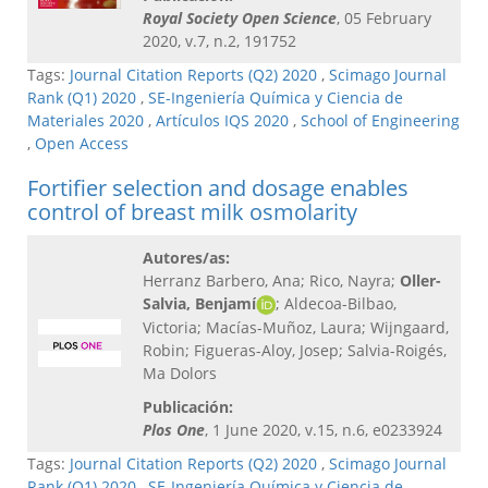
Royal Society Open Science
, 05 February
2020, v.7, n.2, 191752
Tags:
Journal Citation Reports (Q2) 2020
,
Scimago Journal
Rank (Q1) 2020
,
SE-Ingeniería Química y Ciencia de
Materiales 2020
,
Artículos IQS 2020
,
School of Engineering
,
Open Access
Fortifier selection and dosage enables
control of breast milk osmolarity
Autores/as:
Herranz Barbero, Ana; Rico, Nayra;
Oller-
Salvia, Benjamí
; Aldecoa-Bilbao,
Victoria; Macías-Muñoz, Laura; Wijngaard,
Robin; Figueras-Aloy, Josep; Salvia-Roigés,
Ma Dolors
Publicación:
Plos One
, 1 June 2020, v.15, n.6, e0233924
Tags:
Journal Citation Reports (Q2) 2020
,
Scimago Journal
Rank (Q1) 2020
,
SE-Ingeniería Química y Ciencia de