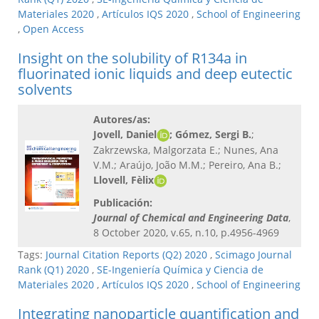
Materiales 2020
,
Artículos IQS 2020
,
School of Engineering
,
Open Access
Insight on the solubility of R134a in
fluorinated ionic liquids and deep eutectic
solvents
Autores/as:
Jovell, Daniel
; Gómez, Sergi B.
;
Zakrzewska, Malgorzata E.; Nunes, Ana
V.M.; Araújo, João M.M.; Pereiro, Ana B.;
Llovell, Fèlix
Publicación:
Journal of Chemical and Engineering Data
,
8 October 2020, v.65, n.10, p.4956-4969
Tags:
Journal Citation Reports (Q2) 2020
,
Scimago Journal
Rank (Q1) 2020
,
SE-Ingeniería Química y Ciencia de
Materiales 2020
,
Artículos IQS 2020
,
School of Engineering
Integrating nanoparticle quantification and