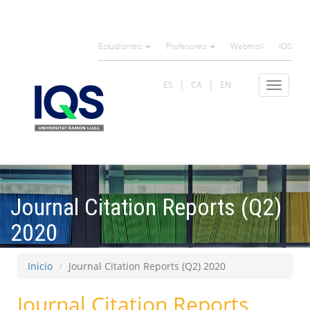
Pasar
al
Estudiantes
Profesores
Webmail
IQS
contenido
principal
ES
CA
EN
Toggle
navigat
Journal Citation Reports (Q2)
2020
Inicio
Journal Citation Reports (Q2) 2020
Journal Citation Reports