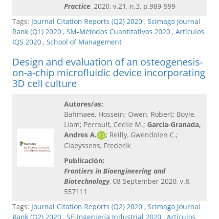
Practice
, 2020, v.21, n.3, p.989-999
Tags:
Journal Citation Reports (Q2) 2020
,
Scimago Journal
Rank (Q1) 2020
,
SM-Métodos Cuantitativos 2020
,
Artículos
IQS 2020
,
School of Management
Design and evaluation of an osteogenesis-
on-a-chip microfluidic device incorporating
3D cell culture
Autores/as:
Bahmaee, Hossein; Owen, Robert; Boyle,
Liam; Perrault, Cecile M.;
Garcia-Granada,
Andres A.
; Reilly, Gwendolen C.;
Claeyssens, Frederik
Publicación:
Frontiers in Bioengineering and
Biotechnology
, 08 September 2020, v.8,
557111
Tags:
Journal Citation Reports (Q2) 2020
,
Scimago Journal
Rank (Q2) 2020
,
SE-Ingeniería Industrial 2020
,
Artículos