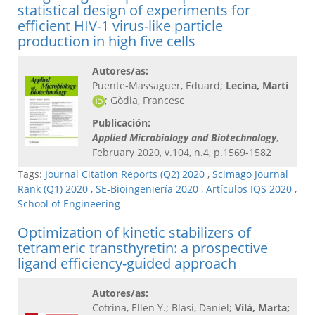
statistical design of experiments for
efficient HIV-1 virus-like particle
production in high five cells
Autores/as:
Puente-Massaguer, Eduard;
Lecina, Martí
; Gòdia, Francesc
Publicación:
Applied Microbiology and Biotechnology
,
February 2020, v.104, n.4, p.1569-1582
Tags:
Journal Citation Reports (Q2) 2020
,
Scimago Journal
Rank (Q1) 2020
,
SE-Bioingeniería 2020
,
Artículos IQS 2020
,
School of Engineering
Optimization of kinetic stabilizers of
tetrameric transthyretin: a prospective
ligand efficiency-guided approach
Autores/as:
Cotrina, Ellen Y.; Blasi, Daniel;
Vilà, Marta
;