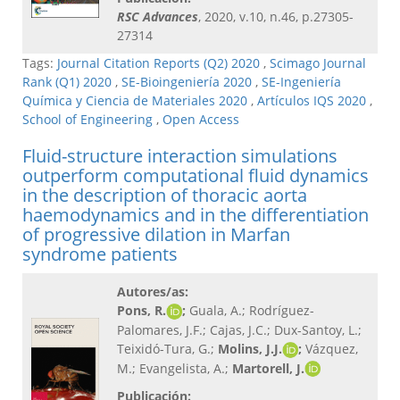
RSC Advances
, 2020, v.10, n.46, p.27305-
27314
Tags:
Journal Citation Reports (Q2) 2020
,
Scimago Journal
Rank (Q1) 2020
,
SE-Bioingeniería 2020
,
SE-Ingeniería
Química y Ciencia de Materiales 2020
,
Artículos IQS 2020
,
School of Engineering
,
Open Access
Fluid-structure interaction simulations
outperform computational fluid dynamics
in the description of thoracic aorta
haemodynamics and in the differentiation
of progressive dilation in Marfan
syndrome patients
Autores/as:
Pons, R.
;
Guala, A.; Rodríguez-
Palomares, J.F.; Cajas, J.C.; Dux-Santoy, L.;
Teixidó-Tura, G.;
Molins, J.J.
;
Vázquez,
M.; Evangelista, A.;
Martorell, J.
Publicación: