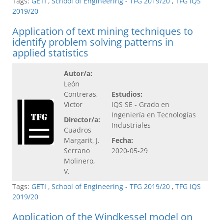
Tags:
GETI
,
School of Engineering - TFG 2019/20
,
TFG IQS
2019/20
Application of text mining techniques to
identify problem solving patterns in
applied statistics
Autor/a:
León
Contreras,
Estudios:
Víctor
IQS SE - Grado en
Ingeniería en Tecnologías
Director/a:
Industriales
Cuadros
Margarit, J.
Fecha:
Serrano
2020-05-29
Molinero,
V.
Tags:
GETI
,
School of Engineering - TFG 2019/20
,
TFG IQS
2019/20
Application of the Windkessel model on