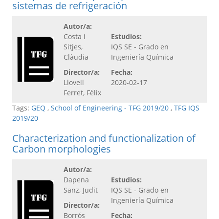
sistemas de refrigeración
Autor/a:
Costa i
Estudios:
Sitjes,
IQS SE - Grado en
Clàudia
Ingeniería Química
Director/a:
Fecha:
Llovell
2020-02-17
Ferret, Fèlix
Tags:
GEQ
,
School of Engineering - TFG 2019/20
,
TFG IQS
2019/20
Characterization and functionalization of
Carbon morphologies
Autor/a:
Dapena
Estudios:
Sanz, Judit
IQS SE - Grado en
Ingeniería Química
Director/a:
Borrós
Fecha: