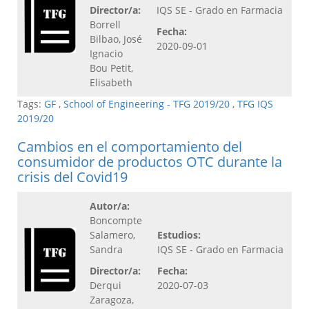
Director/a:
IQS SE - Grado en Farmacia
Borrell
Fecha:
Bilbao, José
2020-09-01
Ignacio
Bou Petit,
Elisabeth
Tags:
GF
,
School of Engineering - TFG 2019/20
,
TFG IQS
2019/20
Cambios en el comportamiento del
consumidor de productos OTC durante la
crisis del Covid19
Autor/a:
Boncompte
Salamero,
Estudios:
Sandra
IQS SE - Grado en Farmacia
Director/a:
Fecha:
Derqui
2020-07-03
Zaragoza,