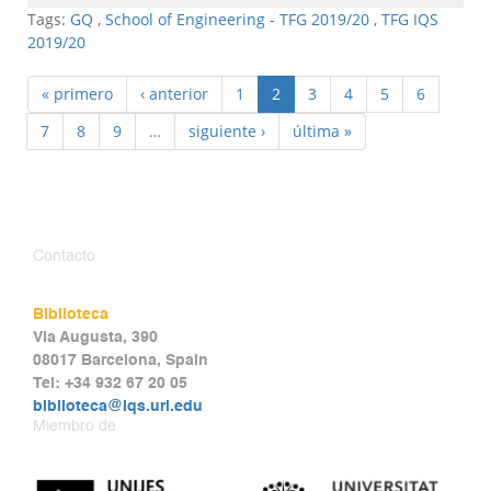
Tags:
GQ
,
School of Engineering - TFG 2019/20
,
TFG IQS
2019/20
« primero
‹ anterior
1
2
3
4
5
6
7
8
9
…
siguiente ›
última »
Contacto
Biblioteca
Via Augusta, 390
08017 Barcelona, Spain
Tel: +34 932 67 20 05
biblioteca@iqs.url.edu
Miembro de