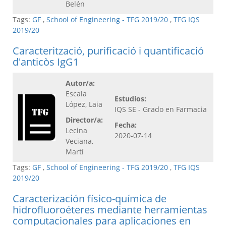
Belén
Tags:
GF
,
School of Engineering - TFG 2019/20
,
TFG IQS
2019/20
Caracterització, purificació i quantificació
d'anticòs IgG1
Autor/a:
Escala
Estudios:
López, Laia
IQS SE - Grado en Farmacia
Director/a:
Fecha:
Lecina
2020-07-14
Veciana,
Martí
Tags:
GF
,
School of Engineering - TFG 2019/20
,
TFG IQS
2019/20
Caracterización físico-química de
hidrofluoroéteres mediante herramientas
computacionales para aplicaciones en