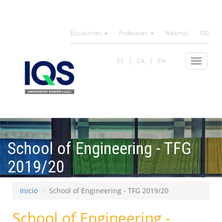
Pasar
al
Estudiantes
Profesores
Webmail
IQS
contenido
principal
ES
CA
EN
Toggle
navigat
School of Engineering - TFG
2019/20
Inicio
School of Engineering - TFG 2019/20
School of Engineering -