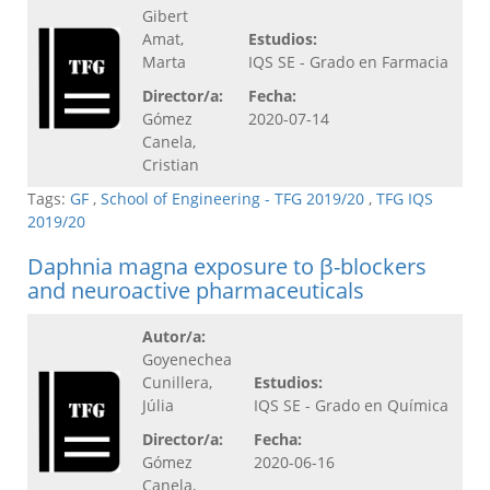
Gibert
Amat,
Estudios:
Marta
IQS SE - Grado en Farmacia
Director/a:
Fecha:
Gómez
2020-07-14
Canela,
Cristian
Tags:
GF
,
School of Engineering - TFG 2019/20
,
TFG IQS
2019/20
Daphnia magna exposure to β-blockers
and neuroactive pharmaceuticals
Autor/a:
Goyenechea
Cunillera,
Estudios:
Júlia
IQS SE - Grado en Química
Director/a:
Fecha:
Gómez
2020-06-16
Canela,