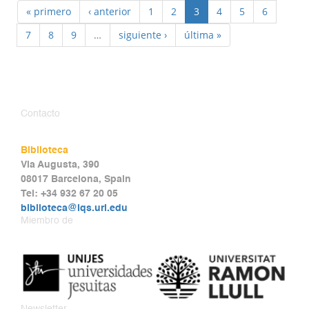
« primero
‹ anterior
1
2
3
4
5
6
7
8
9
…
siguiente ›
última »
Contacto
Biblioteca
Via Augusta, 390
08017 Barcelona, Spain
Tel: +34 932 67 20 05
biblioteca@iqs.url.edu
Miembro de
Newsletter