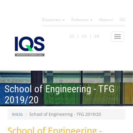
Pasar
al
Estudiantes
Profesores
Webmail
IQS
contenido
principal
ES
CA
EN
Toggle
navigat
School of Engineering - TFG
2019/20
Inicio
School of Engineering - TFG 2019/20
School of Engineering -