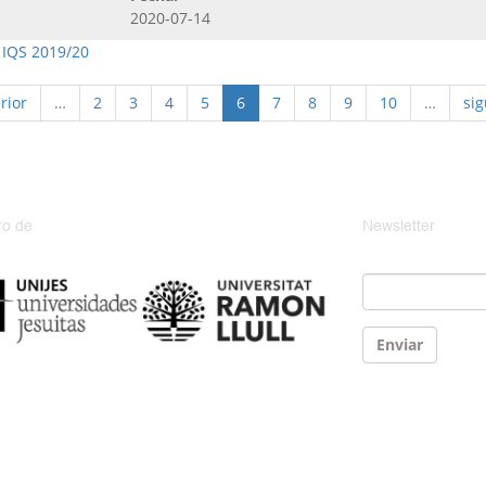
2020-07-14
 IQS 2019/20
rior
…
2
3
4
5
6
7
8
9
10
…
sig
o de
Newsletter
Email
*
Enviar