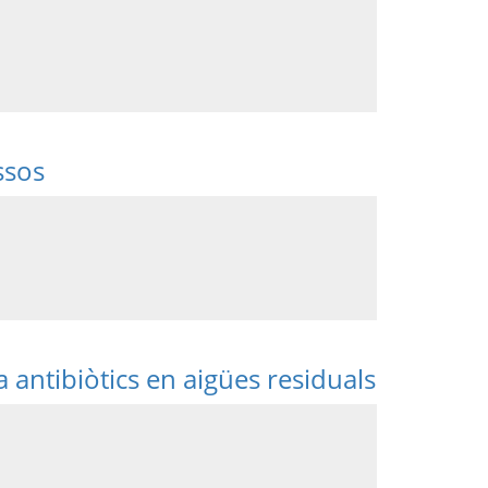
ssos
 antibiòtics en aigües residuals