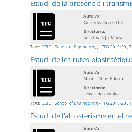
Estudi de la presència i transmi
Autor/a:
Cambras Casas, Eloi
Director/a:
Auset Vallejo, Maria
Tags:
GBIO
,
School of Engineering - TFG 2019/20
,
T
Estudi de les rutes biosintètiq
Autor/a:
Möller Ribas, Eduard
Director/a:
Leivar Rico, Pablo
Tags:
GBIO
,
School of Engineering - TFG 2019/20
,
T
Estudi de l’al·losterisme en el 
Autor/a: