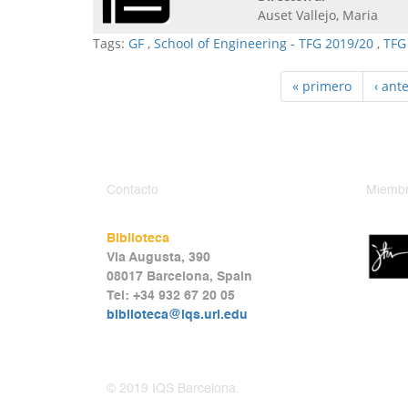
Auset Vallejo, Maria
Tags:
GF
,
School of Engineering - TFG 2019/20
,
TFG
« primero
‹ ante
Contacto
Miembr
Biblioteca
Via Augusta, 390
08017 Barcelona, Spain
Tel: +34 932 67 20 05
biblioteca@iqs.url.edu
© 2019 IQS Barcelona.