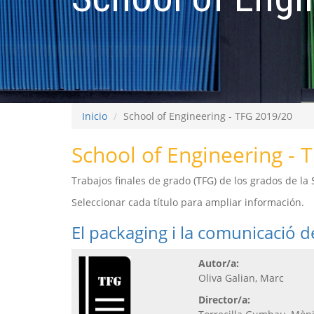
Inicio
School of Engineering - TFG 2019/20
School of Engineering - 
Trabajos finales de grado (TFG) de los grados de la
Seleccionar cada título para ampliar información.
El packaging i la comunicació 
Autor/a:
Oliva Galian, Marc
Director/a: