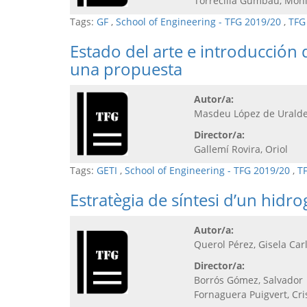
Torrecilla Gumbau, Mòn
Tags:
GF
,
School of Engineering - TFG 2019/20
,
TFG
Estado del arte e introducción 
una propuesta
Autor/a:
Masdeu López de Uralde
Director/a:
Gallemí Rovira, Oriol
Tags:
GETI
,
School of Engineering - TFG 2019/20
,
T
Estratègia de síntesi d’un hid
Autor/a:
Querol Pérez, Gisela Car
Director/a:
Borrós Gómez, Salvador
Fornaguera Puigvert, Cri