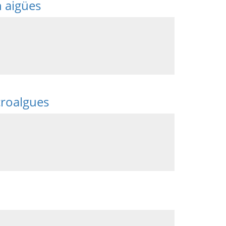
n aigües
croalgues