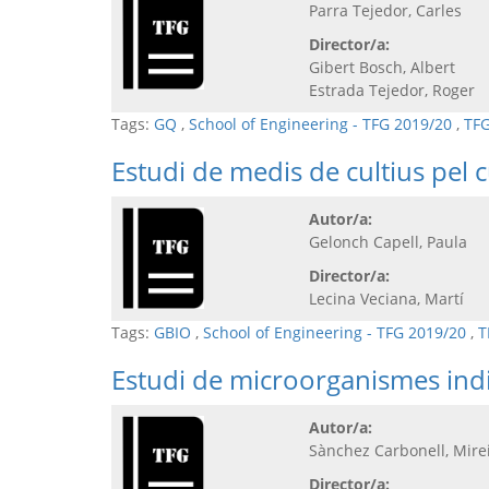
Parra Tejedor, Carles
Director/a:
Gibert Bosch, Albert
Estrada Tejedor, Roger
Tags:
GQ
,
School of Engineering - TFG 2019/20
,
TFG
Estudi de medis de cultius pel 
Autor/a:
Gelonch Capell, Paula
Director/a:
Lecina Veciana, Martí
Tags:
GBIO
,
School of Engineering - TFG 2019/20
,
T
Estudi de microorganismes indic
Autor/a:
Sànchez Carbonell, Mire
Director/a: