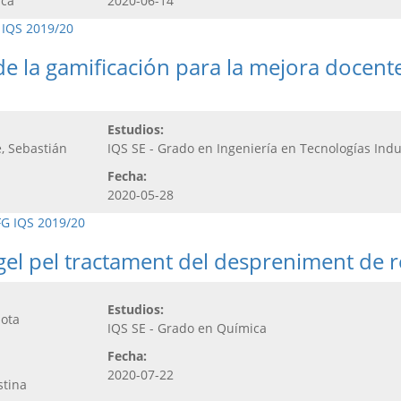
ica
2020-06-14
 IQS 2019/20
de la gamificación para la mejora docente
Estudios:
, Sebastián
IQS SE - Grado en Ingeniería en Tecnologías Indu
Fecha:
2020-05-28
FG IQS 2019/20
rogel pel tractament del despreniment de
Estudios:
lota
IQS SE - Grado en Química
Fecha:
2020-07-22
stina