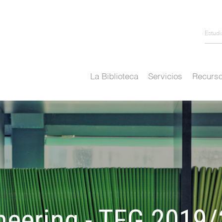
Estud
La Biblioteca
Servicios
Recurso
neering - TFG 2019