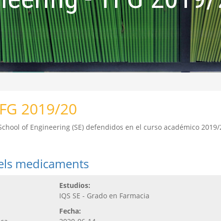
TFG 2019/20
 School of Engineering (SE) defendidos en el curso académico 2019/
dels medicaments
Estudios:
IQS SE - Grado en Farmacia
Fecha: