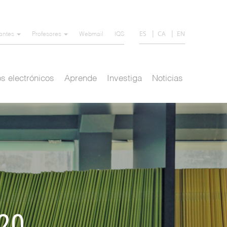
ES
CA
EN
iantes
Profesores
Webmail
IQS
s electrónicos
Aprende
Investiga
Noticias
/20