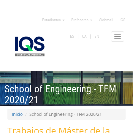
Pasar
al
Estudiantes
Profesores
Webmail
IQS
contenido
principal
ES
CA
EN
Toggle
navigat
School of Engineering - TFM
2020/21
Inicio
School of Engineering - TFM 2020/21
Trabajos de Máster de la