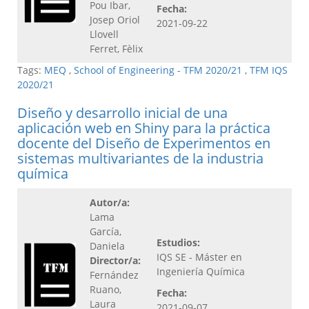
Pou Ibar,
Fecha:
Josep Oriol
2021-09-22
Llovell
Ferret, Fèlix
Tags:
MEQ
,
School of Engineering - TFM 2020/21
,
TFM IQS
2020/21
Diseño y desarrollo inicial de una
aplicación web en Shiny para la práctica
docente del Diseño de Experimentos en
sistemas multivariantes de la industria
química
Autor/a:
Lama
García,
Estudios:
Daniela
IQS SE - Máster en
Director/a:
Ingeniería Química
Fernández
Ruano,
Fecha:
Laura
2021-09-07