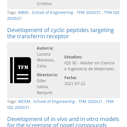
Cristina
Tags:
MBIO
,
School of Engineering - TFM 2020/21
,
TFM IQS
2020/21
Development of cyclic peptides targeting
the transferrin receptor
Autor/a:
Lucana
Estudios:
Meneses,
IQS SE - Máster en Ciencia
Celia
e Ingeniería de Materiales
Director/a:
Fecha:
Oller
2021-07-22
Salvia,
Benjamí
Tags:
MCEM
,
School of Engineering - TFM 2020/21
,
TFM
IQS 2020/21
Development of in vivo and in vitro models
for the screening of novel compounds