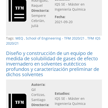
Rodríguez,
IQS SE - Máster en
Raquel
Ingeniería Química
Director/a:
Sempere
Fecha:
Cebriàn,
2021-09-20
Julià
Tags:
MEQ
,
School of Engineering - TFM 2020/21
,
TFM IQS
2020/21
Diseño y construcción de un equipo de
medida de solubilidad de gases de efecto
invernadero en solventes eutécticos
profundos y caracterización preliminar de
dichos solventes
Autor/a:
Gil
Estudios:
Cortizas,
IQS SE - Máster en
Santiago
Ingeniería Química
Director/a: