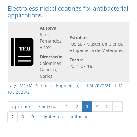
Electroless nickel coatings for antibacterial
applications
Autor/a:
Serra
Estudios:
Fernandez,
IQS SE - Máster en Ciencia
Víctor
e Ingeniería de Materiales
Director/a:
Fecha:
Colominas
2021-07-16
Guàrdia,
Carles
Tags:
MCEM
,
School of Engineering - TFM 2020/21
,
TFM
IQS 2020/21
« primero
‹ anterior
1
2
3
4
5
6
7
8
9
siguiente ›
última »