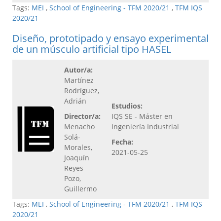
Tags:
MEI
,
School of Engineering - TFM 2020/21
,
TFM IQS
2020/21
Diseño, prototipado y ensayo experimental
de un músculo artificial tipo HASEL
Autor/a:
Martínez
Rodríguez,
Adrián
Estudios:
Director/a:
IQS SE - Máster en
Menacho
Ingeniería Industrial
Solá-
Fecha:
Morales,
2021-05-25
Joaquín
Reyes
Pozo,
Guillermo
Tags:
MEI
,
School of Engineering - TFM 2020/21
,
TFM IQS
2020/21