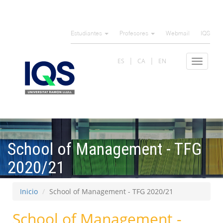
Pasar
al
Estudiantes
Profesores
Webmail
IQS
contenido
principal
ES
CA
EN
Toggle
navigat
School of Management - TFG
2020/21
Inicio
School of Management - TFG 2020/21
School of Management -