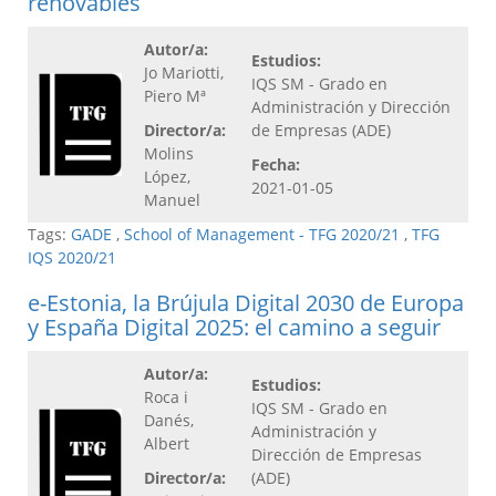
renovables
Autor/a:
Estudios:
Jo Mariotti,
IQS SM - Grado en
Piero Mª
Administración y Dirección
Director/a:
de Empresas (ADE)
Molins
Fecha:
López,
2021-01-05
Manuel
Tags:
GADE
,
School of Management - TFG 2020/21
,
TFG
IQS 2020/21
e-Estonia, la Brújula Digital 2030 de Europa
y España Digital 2025: el camino a seguir
Autor/a:
Estudios:
Roca i
IQS SM - Grado en
Danés,
Administración y
Albert
Dirección de Empresas
Director/a:
(ADE)