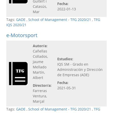
Guitert i
Fecha:
Catasús,
2022-01-13
Mar
Tags:
GADE
,
School of Management - TFG 2020/21
,
TFG
IQS 2020/21
e-Motorsport
Autor/a:
Cañellas
Collados,
Estudios:
Jaume
IQS SM - Grado en
Mellado
Administración y Dirección
Martín,
de Empresas (ADE)
Albert
Fecha:
Director/a:
2021-05-31
Farreras
Ventura,
Marçal
Tags:
GADE
,
School of Management - TFG 2020/21
,
TFG