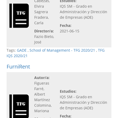
Cabezas,
Estudios:
Elvira
IQS SM - Grado en
Sagrera
Administración y Dirección
Fradera,
de Empresas (ADE)
Carla
Fecha:
Director/a:
2021-06-15
Fazio Bieto,
José
Tags:
GADE
,
School of Management - TFG 2020/21
,
TFG
IQS 2020/21
FurniRent
Autor/a:
Figueras
Farré,
Estudios:
Albert
IQS SM - Grado en
Martínez
Administración y Dirección
Colomina,
de Empresas (ADE)
Mariona
Fecha: