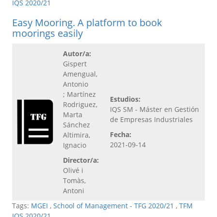
IQS 2020/21
Easy Mooring. A platform to book
moorings easily
Autor/a:
Gispert
Amengual,
Antonio
; Martínez
Estudios:
Rodriguez,
IQS SM - Máster en Gestión
Marta
de Empresas Industriales
Sánchez
Fecha:
Altimira,
2021-09-14
Ignacio
Director/a:
Olivé i
Tomàs,
Antoni
Tags:
MGEI
,
School of Management - TFG 2020/21
,
TFM
IQS 2020/21