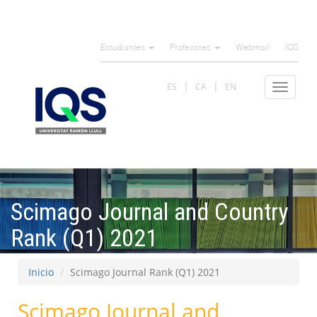
Pasar
al
Estudiantes
Profesores
Webmail
IQS
contenido
principal
ES
CA
EN
Toggle
navigat
Scimago Journal and Country
Rank (Q1) 2021
Inicio
Scimago Journal Rank (Q1) 2021
Scimago Journal and