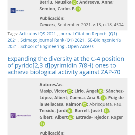
Betriu, Nausika
; Andreeva, Anna;
Semino, Carlos E.
Publicación:
Cancers
, September 2021, v.13, n.18, 4504
Tags:
Artículos IQS 2021
,
Journal Citation Reports (Q1)
2021
,
Scimago Journal Rank (Q1) 2021
,
SE-Bioingeniería
2021
,
School of Engineering
,
Open Access
Expanding the diversity at the C-4 position
of pyrido[2,3-d]pyrimidin-7(8H)-ones to
achieve biological activity against ZAP-70
Autores/as:
Masip, Victor
; Lirio, Ángel
; Sánchez-
López, Albert; Cuenca, Ana B.
; Puig de
la Bellacasa, Raimon
;
Abrisqueta, Pau;
Teixidó, Jordi
; Borrell, José I.
;
Gibert, Albert
; Estrada-Tejedor, Roger
Publicación: