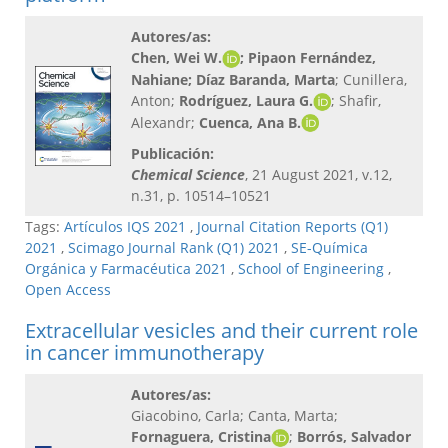
Autores/as:
Chen, Wei W.
; Pipaon Fernández,
Nahiane; Díaz Baranda, Marta
; Cunillera,
Anton;
Rodríguez, Laura G.
; Shafir,
Alexandr;
Cuenca, Ana B.
Publicación:
Chemical Science
, 21 August 2021, v.12,
n.31, p. 10514–10521
Tags:
Artículos IQS 2021
,
Journal Citation Reports (Q1)
2021
,
Scimago Journal Rank (Q1) 2021
,
SE-Química
Orgánica y Farmacéutica 2021
,
School of Engineering
,
Open Access
Extracellular vesicles and their current role
in cancer immunotherapy
Autores/as:
Giacobino, Carla; Canta, Marta;
Fornaguera, Cristina
;
Borrós, Salvador