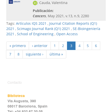
; Cauda, Valentina
Publicación:
Cancers
, May 2021, v.13, n.9, 2280
Tags:
Artículos IQS 2021
,
Journal Citation Reports (Q1)
2021
,
Scimago Journal Rank (Q1) 2021
,
SE-Bioingeniería
2021
,
School of Engineering
,
Open Access
« primero
‹ anterior
1
2
3
4
5
6
7
8
siguiente ›
última »
Contacto
Biblioteca
Via Augusta, 390
08017 Barcelona, Spain
Tel: +34 932 67 20 05