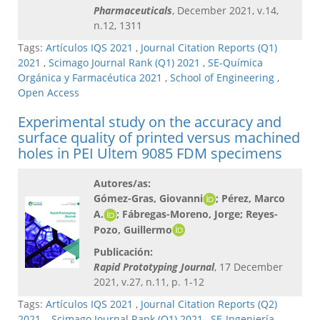
Pharmaceuticals
, December 2021, v.14,
n.12, 1311
Tags:
Artículos IQS 2021
,
Journal Citation Reports (Q1)
2021
,
Scimago Journal Rank (Q1) 2021
,
SE-Química
Orgánica y Farmacéutica 2021
,
School of Engineering
,
Open Access
Experimental study on the accuracy and
surface quality of printed versus machined
holes in PEI Ultem 9085 FDM specimens
Autores/as:
Gómez-Gras, Giovanni
; Pérez, Marco
A.
; Fábregas-Moreno, Jorge; Reyes-
Pozo, Guillermo
Publicación:
Rapid Prototyping Journal
, 17 December
2021, v.27, n.11, p. 1-12
Tags:
Artículos IQS 2021
,
Journal Citation Reports (Q2)
2021
,
Scimago Journal Rank (Q1) 2021
,
SE-Ingeniería