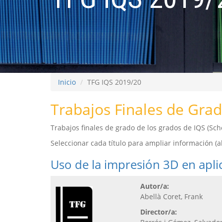
Inicio
TFG IQS 2019/20
Trabajos Finales de Grad
Trabajos finales de grado de los grados de IQS (S
Seleccionar cada título para ampliar información (abs
Uso de la impresión 3D en aplic
Autor/a:
Abellà Coret, Frank
Director/a: