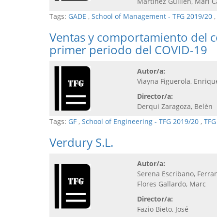
Martínez Guillén, Mari 
Tags:
GADE
,
School of Management - TFG 2019/20
Ventas y comportamiento del c
primer periodo del COVID-19
Autor/a:
Viayna Figuerola, Enriqu
Director/a:
Derqui Zaragoza, Belèn
Tags:
GF
,
School of Engineering - TFG 2019/20
,
TFG
Verdury S.L.
Autor/a:
Serena Escribano, Ferra
Flores Gallardo, Marc
Director/a:
Fazio Bieto, José