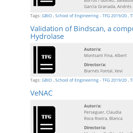
Borrós i Gómez, Salvado
García Granada, André
Tags:
GBIO
,
School of Engineering - TFG 2019/20
,
T
Validation of Bindscan, a comp
Hydrolase
Autor/a:
Montsant Fina, Albert
Director/a:
Biarnés Fontal, Xevi
Tags:
GBIO
,
School of Engineering - TFG 2019/20
,
T
VeNAC
Autor/a:
Perseguer, Claudia
Roca Rovira, Blanca
Director/a: