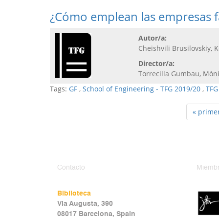
¿Cómo emplean las empresas fa
Autor/a:
Cheishvili Brusilovskiy, K
Director/a:
Torrecilla Gumbau, Mòn
Tags:
GF
,
School of Engineering - TFG 2019/20
,
TFG
« prime
Contacto
Miembr
Biblioteca
Via Augusta, 390
08017 Barcelona, Spain