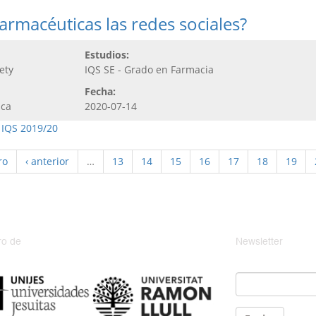
rmacéuticas las redes sociales?
Estudios:
ety
IQS SE - Grado en Farmacia
Fecha:
ica
2020-07-14
 IQS 2019/20
ro
‹ anterior
…
13
14
15
16
17
18
19
o de
Newsletter
Email