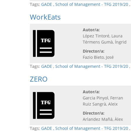
Tags:
GADE
,
School of Management - TFG 2019/20
WorkEats
Autor/a:
López Tintoré, Laura
Térmens Gumà, Íngrid
Director/a:
Fazio Bieto, José
Tags:
GADE
,
School of Management - TFG 2019/20
ZERO
Autor/a:
Garcia Pinyol, Ferran
Ruiz Sangrà, Aleix
Director/a:
Arlandez Mañá, Àlex
Tags:
GADE
,
School of Management - TFG 2019/20