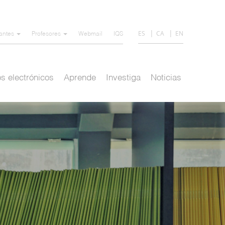
ES
CA
EN
iantes
Profesores
Webmail
IQS
s electrónicos
Aprende
Investiga
Noticias