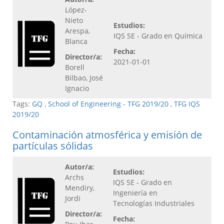
López-
Nieto
Estudios:
Arespa,
IQS SE - Grado en Química
Blanca
Fecha:
Director/a:
2021-01-01
Borell
Bilbao, José
Ignacio
Tags:
GQ
,
School of Engineering - TFG 2019/20
,
TFG IQS
2019/20
Contaminación atmosférica y emisión de
partículas sólidas
Autor/a:
Estudios:
Archs
IQS SE - Grado en
Mendiry,
Ingeniería en
Jordi
Tecnologías Industriales
Director/a:
Fecha: