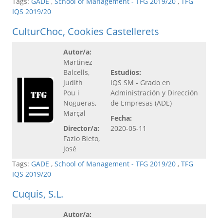
Tags:
GADE
,
School of Management - TFG 2019/20
,
TFG
IQS 2019/20
CulturChoc, Cookies Castellerets
Autor/a:
Martinez
Balcells,
Estudios:
Judith
IQS SM - Grado en
Pou i
Administración y Dirección
Nogueras,
de Empresas (ADE)
Marçal
Fecha:
Director/a:
2020-05-11
Fazio Bieto,
José
Tags:
GADE
,
School of Management - TFG 2019/20
,
TFG
IQS 2019/20
Cuquis, S.L.
Autor/a: