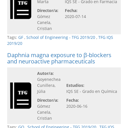
Marta
IQS SE - Grado en Farmacia
Director/a:
Fecha:
Gómez
2020-07-14
Canela,
Cristian
Tags:
GF
,
School of Engineering - TFG 2019/20
,
TFG IQS
2019/20
Daphnia magna exposure to β-blockers
and neuroactive pharmaceuticals
Autor/a:
Goyenechea
Cunillera,
Estudios:
Júlia
IQS SE - Grado en Química
Director/a:
Fecha:
Gómez
2020-06-16
Canela,
Cristian
Tags:
GQ
,
School of Engineering - TFG 2019/20
,
TFG IQS