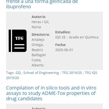
frente a una forma gelificada de
ibuprofeno
Autor/a:
Heras i Gil,
Núria
Estudios:
Director/a:
IQS SE - Grado en Química
Artalejo
Ortega,
Fecha:
Beatriz
2020-06-01
Balfagón
Costa,
Alberto
Tags:
GQ
,
School of Engineering - TFG 2019/20
,
TFG IQS
2019/20
Compilation of in silico tools and in vitro
assays to study ADME-Tox properties of
drug candidates
Autor/a: