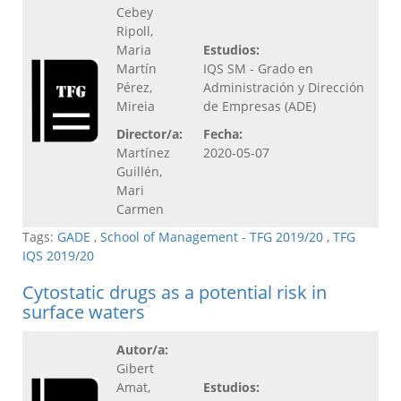
Cebey
Ripoll,
Maria
Estudios:
Martín
IQS SM - Grado en
Pérez,
Administración y Dirección
Mireia
de Empresas (ADE)
Director/a:
Fecha:
Martínez
2020-05-07
Guillén,
Mari
Carmen
Tags:
GADE
,
School of Management - TFG 2019/20
,
TFG
IQS 2019/20
Cytostatic drugs as a potential risk in
surface waters
Autor/a:
Gibert
Amat,
Estudios: