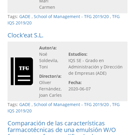
Mari
Carmen
Tags:
GADE
,
School of Management - TFG 2019/20
,
TFG
IQS 2019/20
Clock’eat S.L.
Autor/a:
Noé
Estudios:
Soldevila,
IQS SE - Grado en
Toni
Administración y Dirección
de Empresas (ADE)
Director/a:
Oliver
Fecha:
Fernández,
2020-06-07
Joan Carles
Tags:
GADE
,
School of Management - TFG 2019/20
,
TFG
IQS 2019/20
Comparación de las características
farmacotécnicas de una emulsión W/O