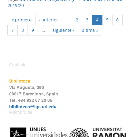
2019/20
« primero
‹ anterior
1
2
3
4
5
6
7
8
9
…
siguiente ›
última »
Contacto
Biblioteca
Via Augusta, 390
08017 Barcelona, Spain
Tel: +34 932 67 20 05
biblioteca@iqs.url.edu
Miembro de