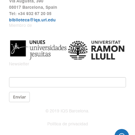
Via Augusta, 390
08017 Barcelona, Spain
Tel: +34 932 67 20 05
biblioteca@iqs.url.edu
Miembro de
Newsletter
Email
*
Enviar
© 2019 IQS Barcelona.
Política de privacidad