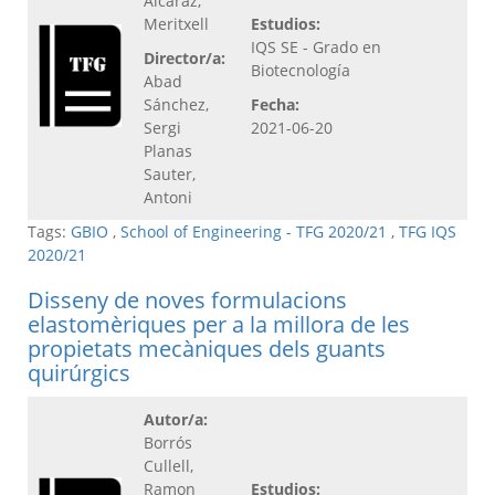
Alcaraz,
Meritxell
Estudios:
IQS SE - Grado en
Director/a:
Biotecnología
Abad
Sánchez,
Fecha:
Sergi
2021-06-20
Planas
Sauter,
Antoni
Tags:
GBIO
,
School of Engineering - TFG 2020/21
,
TFG IQS
2020/21
Disseny de noves formulacions
elastomèriques per a la millora de les
propietats mecàniques dels guants
quirúrgics
Autor/a:
Borrós
Cullell,
Ramon
Estudios: