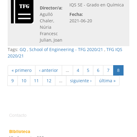
IQS SE - Grado en Química
Director/a:
Agulló
Fecha:
Chaler,
2021-06-20
Núria
Francesc
Julian, Joan
Tags:
GQ
,
School of Engineering - TFG 2020/21
,
TFG IQS
2020/21
« primero
‹ anterior
…
4
5
6
7
8
9
10
11
12
…
siguiente ›
última »
Contacto
Biblioteca