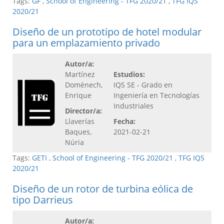
Tags:
GF
,
School of Engineering - TFG 2020/21
,
TFG IQS
2020/21
Diseño de un prototipo de hotel modular
para un emplazamiento privado
Autor/a:
Martínez
Estudios:
Domènech,
IQS SE - Grado en
Enrique
Ingeniería en Tecnologías
Industriales
Director/a:
Llaverías
Fecha:
Baques,
2021-02-21
Núria
Tags:
GETI
,
School of Engineering - TFG 2020/21
,
TFG IQS
2020/21
Diseño de un rotor de turbina eólica de
tipo Darrieus
Autor/a: