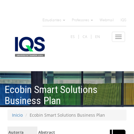
Pasar
al
Estudiantes
Profesores
Webmail
IQS
contenido
principal
ES
CA
EN
Toggle
navigat
Ecobin Smart Solutions
Business Plan
Inicio
Ecobin Smart Solutions Business Plan
Autor/a
Abstract