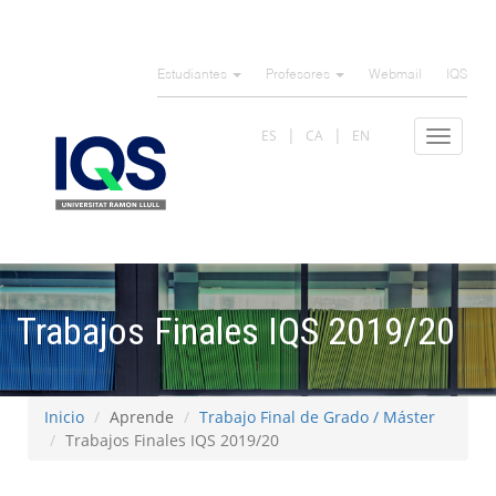
Pasar
al
Estudiantes
Profesores
Webmail
IQS
contenido
principal
ES
CA
EN
Toggle
navigat
Trabajos Finales IQS 2019/20
Inicio
Aprende
Trabajo Final de Grado / Máster
Trabajos Finales IQS 2019/20