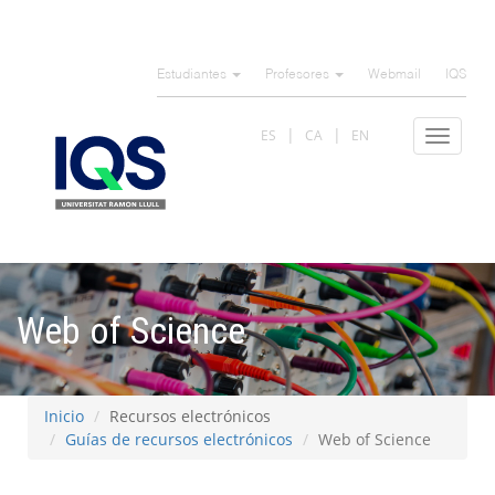
Pasar
al
Estudiantes
Profesores
Webmail
IQS
contenido
principal
ES
CA
EN
Toggle
navigat
Web of Science
Inicio
Recursos electrónicos
Guías de recursos electrónicos
Web of Science