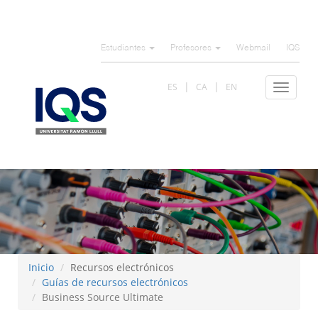
Pasar
al
Estudiantes
Profesores
Webmail
IQS
contenido
principal
ES
CA
EN
Toggle
navigat
Inicio
Recursos electrónicos
Guías de recursos electrónicos
Business Source Ultimate