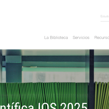
Estud
La Biblioteca
Servicios
Recurso
ntífica IQS 2025