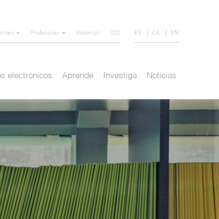
ES
CA
EN
iantes
Profesores
Webmail
IQS
s electrónicos
Aprende
Investiga
Noticias