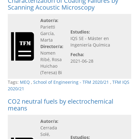
Characterization of Coating Failures by
Scanning Acoustic Microscopy
Autor/a:
Parietti
Estudios:
García,
IQS SE - Máster en
Marta
Ingeniería Química
Director/a:
Nomen
Fecha:
Ribé, Rosa
2021-06-28
Huichao
(Teresa) Bi
Tags:
MEQ
,
School of Engineering - TFM 2020/21
,
TFM IQS
2020/21
CO2 neutral fuels by electrochemical
means
Autor/a:
Cerrada
Solé,
Estudios: