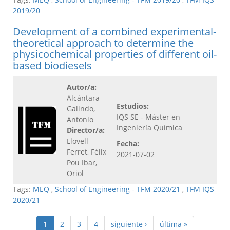
2019/20
Development of a combined experimental-
theoretical approach to determine the
physicochemical properties of different oil-
based biodiesels
Autor/a:
Alcántara
Estudios:
Galindo,
IQS SE - Máster en
Antonio
Ingeniería Química
Director/a:
Llovell
Fecha:
Ferret, Fèlix
2021-07-02
Pou Ibar,
Oriol
Tags:
MEQ
,
School of Engineering - TFM 2020/21
,
TFM IQS
2020/21
1
2
3
4
siguiente ›
última »