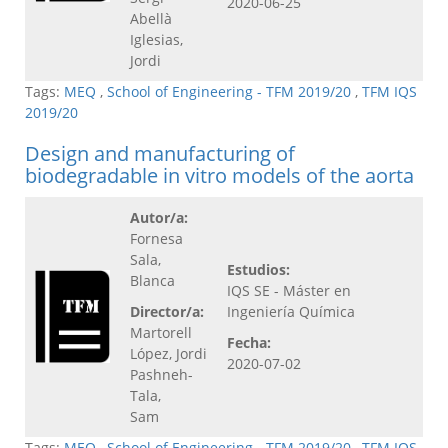
2020-06-25
Abellà
Iglesias,
Jordi
Tags:
MEQ
,
School of Engineering - TFM 2019/20
,
TFM IQS
2019/20
Design and manufacturing of
biodegradable in vitro models of the aorta
Autor/a:
Fornesa
Sala,
Estudios:
Blanca
IQS SE - Máster en
Director/a:
Ingeniería Química
Martorell
Fecha:
López, Jordi
2020-07-02
Pashneh-
Tala,
Sam
Tags:
MEQ
,
School of Engineering - TFM 2019/20
,
TFM IQS