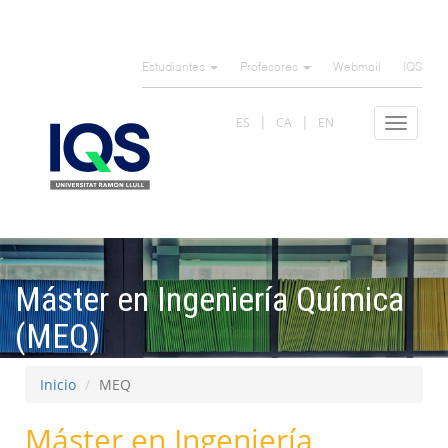
Pasar
al
Estudiantes
Profesores
Webmail
IQS
contenido
principal
ES
CA
EN
Toggle
navigat
Máster en Ingeniería Química
(MEQ)
Inicio
MEQ
Máster en Ingeniería