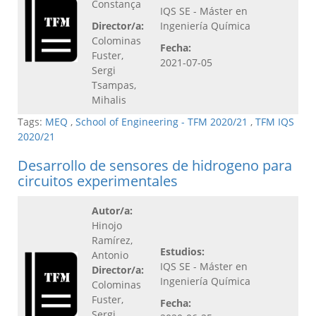
Constança
IQS SE - Máster en
Director/a:
Ingeniería Química
Colominas
Fecha:
Fuster,
2021-07-05
Sergi
Tsampas,
Mihalis
Tags:
MEQ
,
School of Engineering - TFM 2020/21
,
TFM IQS
2020/21
Desarrollo de sensores de hidrogeno para
circuitos experimentales
Autor/a:
Hinojo
Ramírez,
Estudios:
Antonio
IQS SE - Máster en
Director/a:
Ingeniería Química
Colominas
Fuster,
Fecha:
Sergi