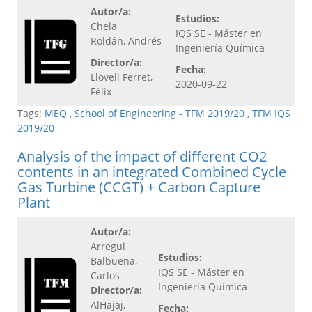
Autor/a:
Estudios:
Chela
IQS SE - Máster en
Roldán, Andrés
Ingeniería Química
Director/a:
Fecha:
Llovell Ferret,
2020-09-22
Fèlix
Tags:
MEQ
,
School of Engineering - TFM 2019/20
,
TFM IQS
2019/20
Analysis of the impact of different CO2
contents in an integrated Combined Cycle
Gas Turbine (CCGT) + Carbon Capture
Plant
Autor/a:
Arregui
Estudios:
Balbuena,
IQS SE - Máster en
Carlos
Ingeniería Química
Director/a:
AlHajaj,
Fecha: