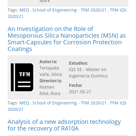
Mark
Tags:
MEQ
,
School of Engineering - TFM 2020/21
,
TFM IQS
2020/21
An Investigation on the Role of
Mesoporous Silica Nanoparticles (MSN) as
Smart-Capsules for Corrosion Protection
Coatings
Autor/a:
Estudios:
Tortajada
IQS SE - Máster en
Valle, Silvia
Ingeniería Química
Director/a:
Fecha:
Nomen
2021-05-21
Ribé, Rosa
Tags:
MEQ
,
School of Engineering - TFM 2020/21
,
TFM IQS
2020/21
Analysis of a new adsorption technology
for the recovery of R410A