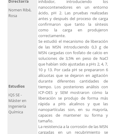
Director/a
inhibidor, introduciendo los
nanocontenedores en un entorno
Nomen Ribé,
ácido, pH 2. Las pruebas realizadas
Rosa
antes y después del proceso de carga
confirmaron que tanto la síntesis
como la carga en produjeron
correctamente.
Se estudió el mecanismo de liberación
de las MSN introduciendo 0,3 g de
MSN cargadas con fosfato de calcio en
soluciones de 3,5% en peso de NaCl
que habían sido ajustadas a pHs 2, 4, 7,
10 y 13. Por cada pH se prepararon 6
alícuotas que se dejaron en agitación
durante diferentes cantidades de
Estudios
tiempo. Los posteriores análisis con
ICP-OES y SEM mostraron cómo la
IQS SE -
liberación se produjo de forma más
Máster en
rápida a pHs alcalinos y que las
Ingeniería
nanopartículas son, en su mayoría,
Química
capaces de mantener su forma y
tamaño.
La resistencia a la corrosión de las MSN
cargadas en un recubrimiento se