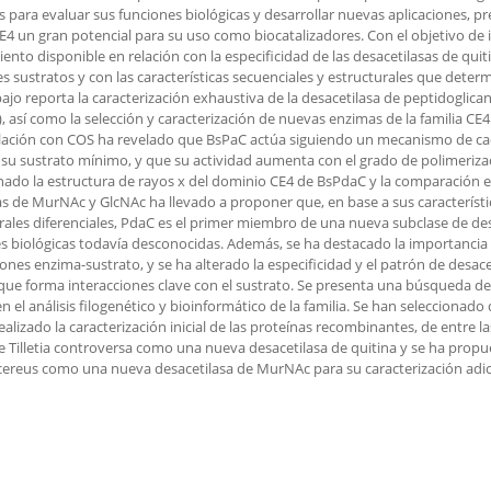
s para evaluar sus funciones biológicas y desarrollar nuevas aplicaciones, p
CE4 un gran potencial para su uso como biocatalizadores. Con el objetivo de 
ento disponible en relación con la especificidad de las desacetilasas de quit
es sustratos y con las características secuenciales y estructurales que deter
bajo reporta la caracterización exhaustiva de la desacetilasa de peptidoglican
, así como la selección y caracterización de nuevas enzimas de la familia CE4.
lación con COS ha revelado que BsPaC actúa siguiendo un mecanismo de ca
su sustrato mínimo, y que su actividad aumenta con el grado de polimerizac
ado la estructura de rayos x del dominio CE4 de BsPdaC y la comparación es
s de MurNAc y GlcNAc ha llevado a proponer que, en base a sus característi
rales diferenciales, PdaC es el primer miembro de una nueva subclase de d
s biológicas todavía desconocidas. Además, se ha destacado la importancia 
iones enzima-sustrato, y se ha alterado la especificidad y el patrón de desa
que forma interacciones clave con el sustrato. Se presenta una búsqueda d
n el análisis filogenético y bioinformático de la familia. Se han seleccionad
realizado la caracterización inicial de las proteínas recombinantes, de entre la
e Tilletia controversa como una nueva desacetilasa de quitina y se ha propu
 cereus como una nueva desacetilasa de MurNAc para su caracterización adic