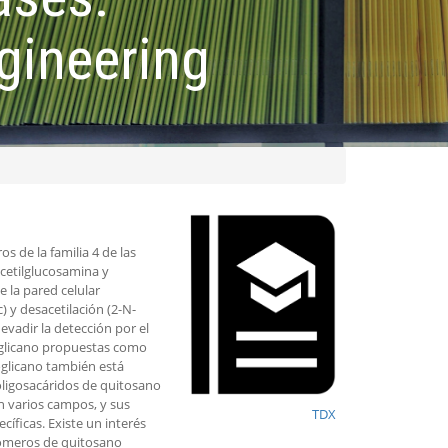
gineering
s de la familia 4 de las
acetilglucosamina y
e la pared celular
) y desacetilación (2-N-
vadir la detección por el
oglicano propuestas como
oglicano también está
oligosacáridos de quitosano
n varios campos, y sus
TDX
íficas. Existe un interés
igómeros de quitosano