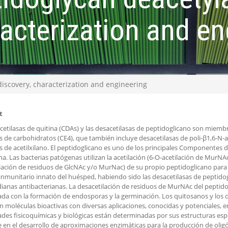
racterization and en
discovery, characterization and engineering
t
cetilasas de quitina (CDAs) y las desacetilasas de peptidoglicano son miembro
s de carbohidratos (CE4), que también incluye desacetilasas de poli-β1,6-N-
s de acetilxilano. El peptidoglicano es uno de los principales Componentes d
na. Las bacterias patógenas utilizan la acetilación (6-O-acetilación de MurNAc
lación de residuos de GlcNAc y/o MurNac) de su propio peptidoglicano para e
inmunitario innato del huésped, habiendo sido las desacetilasas de peptid
ianas antibacterianas. La desacetilación de residuos de MurNAc del peptid
ada con la formación de endosporas y la germinación. Los quitosanos y los 
n moléculas bioactivas con diversas aplicaciones, conocidas y potenciales, e
des fisicoquímicas y biológicas están determinadas por sus estructuras espec
e en el desarrollo de aproximaciones enzimáticas para la producción de ol