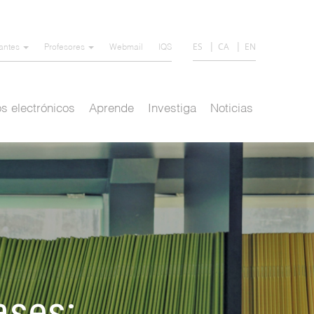
ES
CA
EN
iantes
Profesores
Webmail
IQS
s electrónicos
Aprende
Investiga
Noticias
ases: