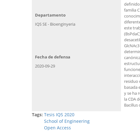
definido
familia 
Departamento
conocimi
diferent
IQS SE - Bioenginyeria
este tra
(BsPdaC)
desaceti
GlcNAc3 
determin
Fecha de defensa
canónica
estructu
2020-09-29
funcione
interacc
residuo 
basada e
y se ha 
la CDA d
Bacillus
Tags:
Tesis IQS 2020
School of Engineering
Open Access