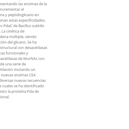
resentando las enzimas de la
incrementar el
ina y peptidoglicano en
minan estas especificidades,
o PdaC de Bacillus subtilis
 La cinética de
dena múltiple, siendo
ión del glicano. Se ha
tructural con desacetilasas
cas funcionales y
esacetilasas de MurNAc con
de una serie de
cetilación mutando un
e nuevas enzimas CE4
o diversas nuevas secuencias
s cuales se ha identificado
esto la proteína Pda de
ional.