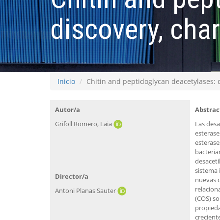
discovery, cha
Inicio
Chitin and peptidoglycan deacetylases: 
Autor/a
Abstrac
Grifoll Romero, Laia
Las desa
esterase
esterase
bacteria
desaceti
sistema 
Director/a
nuevas d
relacion
Antoni Planas Sauter
(COS) so
propieda
crecient