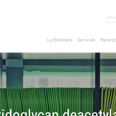
Estud
La Biblioteca
Servicios
Recurso
tidoglycan deacetyl