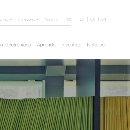
ES
CA
EN
iantes
Profesores
Webmail
IQS
s electrónicos
Aprende
Investiga
Noticias