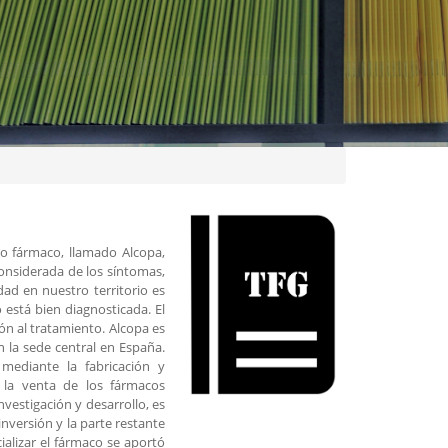
vo fármaco, llamado Alcopa,
considerada de los síntomas,
dad en nuestro territorio es
está bien diagnosticada. El
n al tratamiento. Alcopa es
 la sede central en España.
ediante la fabricación y
s la venta de los fármacos
nvestigación y desarrollo, es
nversión y la parte restante
cializar el fármaco se aportó