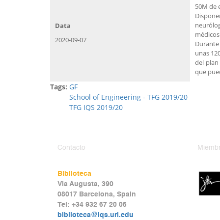
50M de e
Disponem
neurólo
Data
médicos 
2020-09-07
Durante 
unas 120
del plan
que pued
Tags:
GF
School of Engineering - TFG 2019/20
TFG IQS 2019/20
Contacto
Miembr
Biblioteca
Via Augusta, 390
08017 Barcelona, Spain
Tel: +34 932 67 20 05
biblioteca@iqs.url.edu