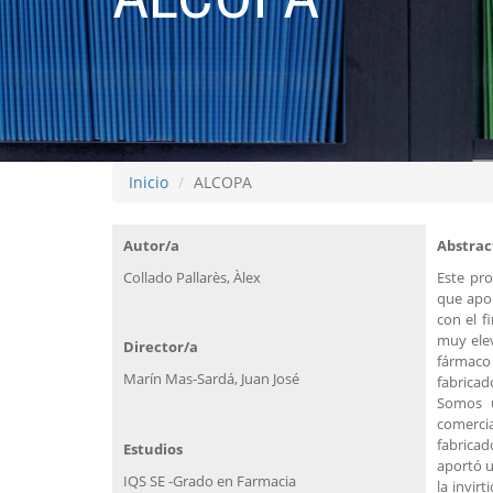
Inicio
ALCOPA
Autor/a
Abstrac
Collado Pallarès, Àlex
Este pro
que apor
con el f
muy elev
Director/a
fármaco 
Marín Mas-Sardá, Juan José
fabricad
Somos u
comerci
fabricad
Estudios
aportó u
IQS SE -Grado en Farmacia
la invir