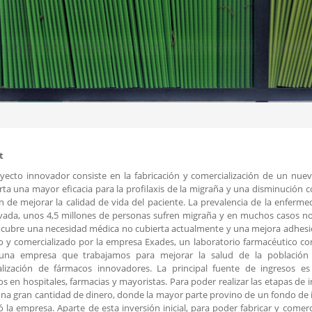
t
yecto innovador consiste en la fabricación y comercialización de un nue
ta una mayor eficacia para la profilaxis de la migraña y una disminución 
in de mejorar la calidad de vida del paciente. La prevalencia de la enferme
ada, unos 4,5 millones de personas sufren migraña y en muchos casos no 
cubre una necesidad médica no cubierta actualmente y una mejora adhesió
o y comercializado por la empresa Exades, un laboratorio farmacéutico con
na empresa que trabajamos para mejorar la salud de la población m
alización de fármacos innovadores. La principal fuente de ingresos e
os en hospitales, farmacias y mayoristas. Para poder realizar las etapas de i
na gran cantidad de dinero, donde la mayor parte provino de un fondo de i
tió la empresa. Aparte de esta inversión inicial, para poder fabricar y comer