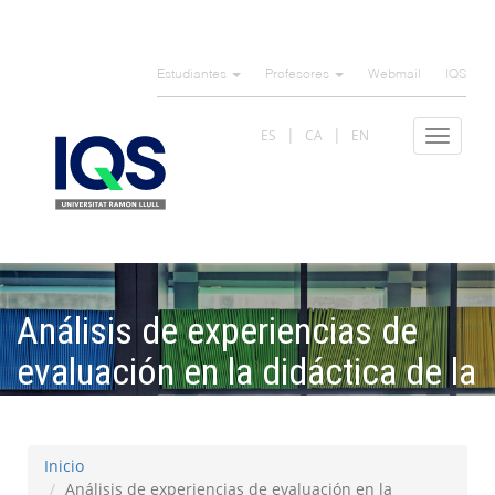
Pasar
al
Estudiantes
Profesores
Webmail
IQS
contenido
principal
ES
CA
EN
Toggle
navigat
Análisis de experiencias de
evaluación en la didáctica de la
química en IQS
Inicio
Análisis de experiencias de evaluación en la