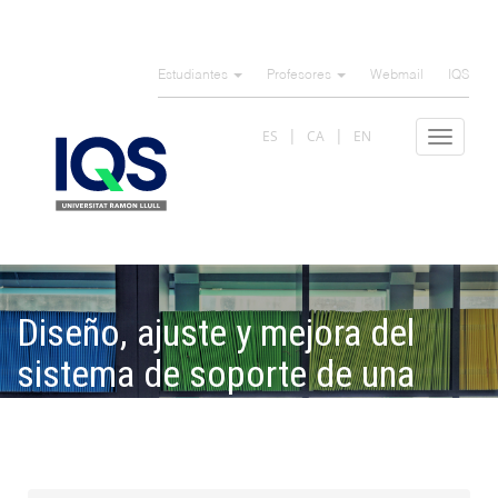
Pasar
al
Estudiantes
Profesores
Webmail
IQS
contenido
principal
ES
CA
EN
Toggle
navigat
Diseño, ajuste y mejora del
sistema de soporte de una
celda de flujo para
espectrofotometría Raman