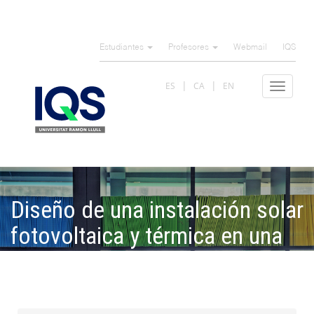
Pasar
al
Estudiantes
Profesores
Webmail
IQS
contenido
principal
ES
CA
EN
Toggle
navigat
Diseño de una instalación solar
fotovoltaica y térmica en una
vivienda unifamiliar del
Principado de Andorra