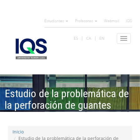
Pasar
al
Estudiantes
Profesores
Webmail
IQS
contenido
principal
ES
CA
EN
Toggle
navigat
Estudio de la problemática de
la perforación de guantes
quirúrgicos
Inicio
Estudio de la problemática de la perforación de