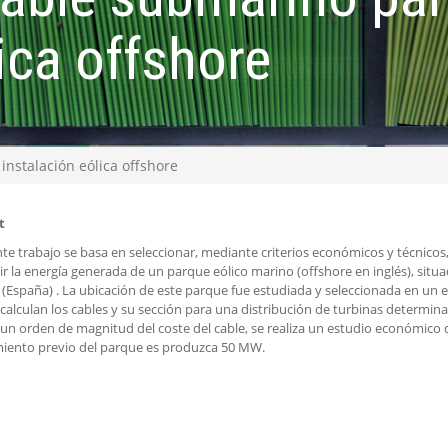
ica offshore
instalación eólica offshore
t
nte trabajo se basa en seleccionar, mediante criterios económicos y técnicos
ir la energía generada de un parque eólico marino (offshore en inglés), situ
 (España) . La ubicación de este parque fue estudiada y seleccionada en un e
 calculan los cables y su sección para una distribución de turbinas determina
un orden de magnitud del coste del cable, se realiza un estudio económico de
iento previo del parque es produzca 50 MW.