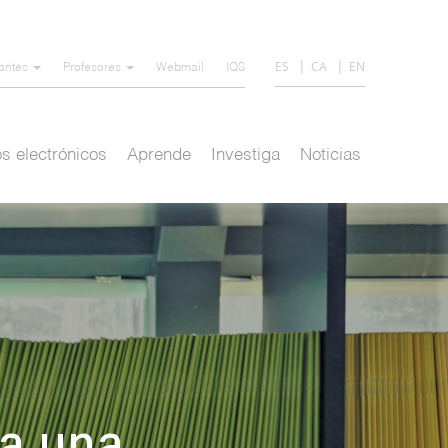
ES
CA
EN
iantes
Profesores
Webmail
IQS
s electrónicos
Aprende
Investiga
Noticias
ra una