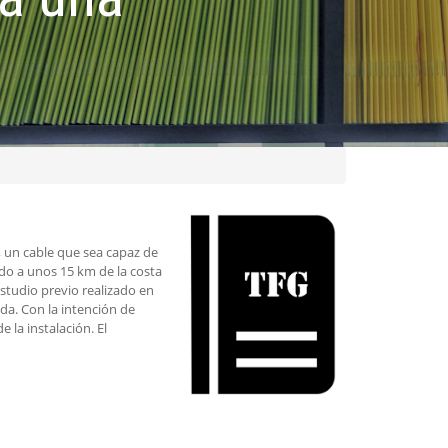
, un cable que sea capaz de
ado a unos 15 km de la costa
studio previo realizado en
da. Con la intención de
 la instalación. El