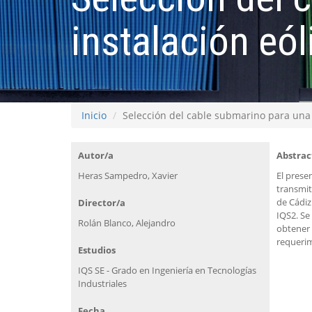
instalación eól
Inicio
Selección del cable submarino para una 
Autor/a
Abstrac
Heras Sampedro, Xavier
El prese
transmit
de Cádiz
Director/a
IQS2. Se
Rolán Blanco, Alejandro
obtener 
requerim
Estudios
IQS SE - Grado en Ingeniería en Tecnologías
Industriales
Fecha