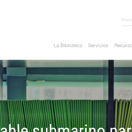
Estud
La Biblioteca
Servicios
Recurso
cable submarino pa