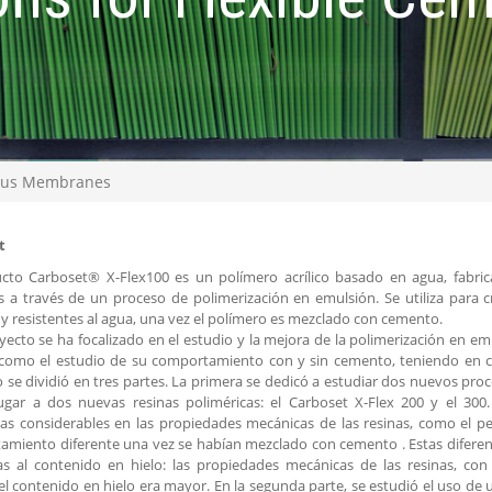
tious Membranes
t
ucto Carboset® X-Flex100 es un polímero acrílico basado en agua, fabri
s a través de un proceso de polimerización en emulsión. Se utiliza par
s y resistentes al agua, una vez el polímero es mezclado con cemento.
yecto se ha focalizado en el estudio y la mejora de la polimerización en e
 como el estudio de su comportamiento con y sin cemento, teniendo en cue
 se dividió en tres partes. La primera se dedicó a estudiar dos nuevos pro
lugar a dos nuevas resinas poliméricas: el Carboset X-Flex 200 y el 300
ias considerables en las propiedades mecánicas de las resinas, como el pe
miento diferente una vez se habían mezclado con cemento . Estas diferen
das al contenido en hielo: las propiedades mecánicas de las resinas, co
l contenido en hielo era mayor. En la segunda parte, se estudió el uso de 