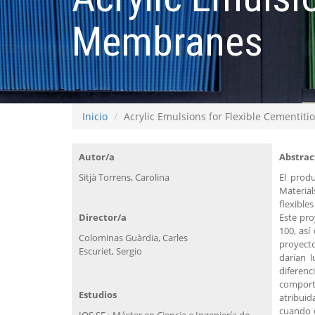
Membranes
Inicio
Acrylic Emulsions for Flexible Cementi
Autor/a
Abstrac
Sitjà Torrens, Carolina
El prod
Material
flexible
Director/a
Este pro
100, así
Colominas Guàrdia, Carles
proyecto
Escuriet, Sergio
darían 
diferenc
comporta
Estudios
atribui
cuando e
IQS SE - Máster en Ciencia e Ingeniería de