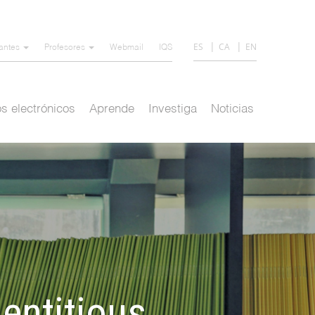
ES
CA
EN
iantes
Profesores
Webmail
IQS
s electrónicos
Aprende
Investiga
Noticias
entitious