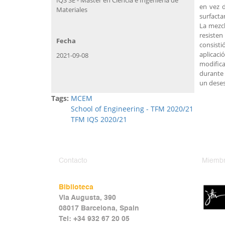
en vez d
Materiales
surfacta
La mezcl
resisten
Fecha
consist
aplicaci
2021-09-08
modific
durante 
un deses
Tags:
MCEM
School of Engineering - TFM 2020/21
TFM IQS 2020/21
Contacto
Miembr
Biblioteca
Via Augusta, 390
08017 Barcelona, Spain
Tel: +34 932 67 20 05