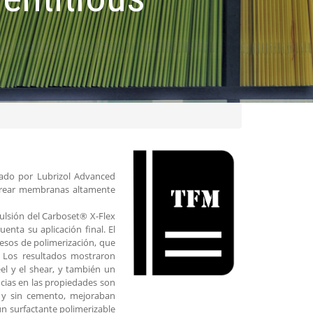
cado por Lubrizol Advanced
a crear membranas altamente
mulsión del Carboset® X-Flex
nta su aplicación final. El
cesos de polimerización, que
. Los resultados mostraron
el y el shear, y también un
cias en las propiedades son
n y sin cemento, mejoraban
un surfactante polimerizable