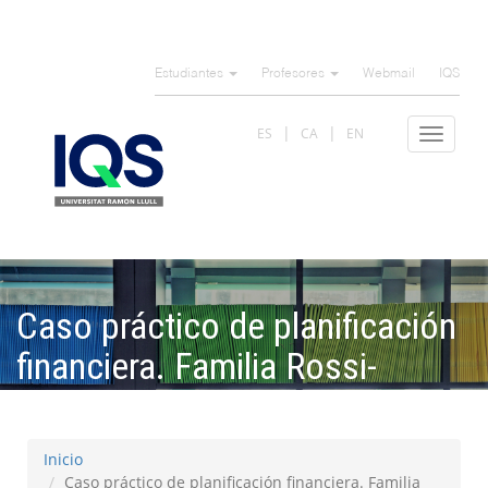
Pasar
al
Estudiantes
Profesores
Webmail
IQS
contenido
principal
ES
CA
EN
Toggle
navigat
Caso práctico de planificación
financiera. Familia Rossi-
Bianchi
Inicio
Caso práctico de planificación financiera. Familia