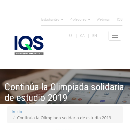
Pasar
al
Estudiantes
Profesores
Webmail
IQS
contenido
principal
ES
CA
EN
Toggle
navigat
Continúa la Olimpiada solidaria
de estudio 2019
Inicio
Continúa la Olimpiada solidaria de estudio 2019