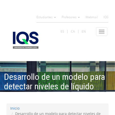
Pasar
al
Estudiantes
Profesores
Webmail
IQS
contenido
principal
ES
CA
EN
Toggle
navigat
Desarrollo de un modelo para
detectar niveles de líquido
linfático de forma localizada
Inicio
Desarrollo de un modelo para detectar niveles de