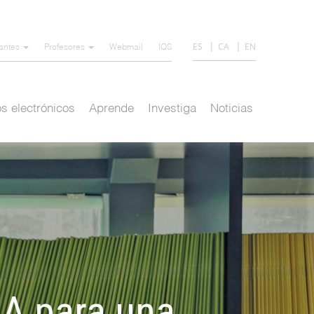
ES
CA
EN
iantes
Profesores
Webmail
IQS
s electrónicos
Aprende
Investiga
Noticias
DA para una