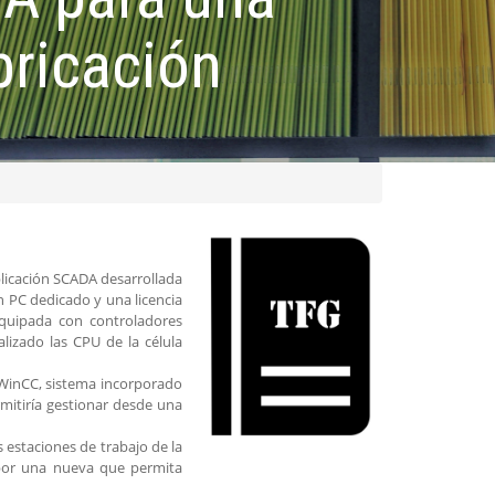
abricación
plicación SCADA desarrollada
 PC dedicado y una licencia
equipada con controladores
lizado las CPU de la célula
 WinCC, sistema incorporado
rmitiría gestionar desde una
 estaciones de trabajo de la
al por una nueva que permita