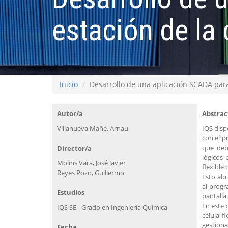
estación de la 
Inicio
Desarrollo de una aplicación SCADA para 
Autor/a
Abstrac
Villanueva Mañé, Arnau
IQS disp
con el p
que deb
Director/a
lógicos 
Molins Vara, José Javier
flexible
Reyes Pozo, Guillermo
Esto abr
al progr
Estudios
pantalla 
En este 
IQS SE - Grado en Ingeniería Química
célula f
gestionar
Fecha