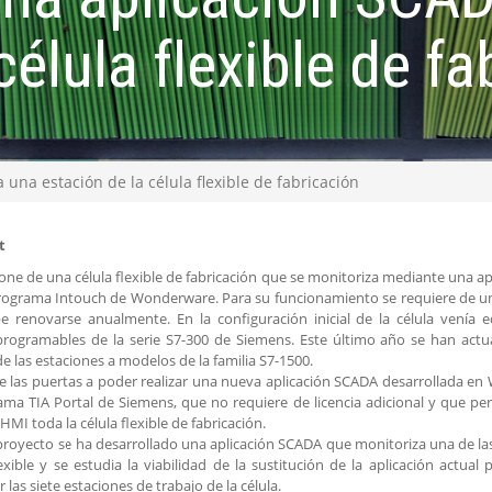
célula flexible de f
una estación de la célula flexible de fabricación
t
one de una célula flexible de fabricación que se monitoriza mediante una a
rograma Intouch de Wonderware. Para su funcionamiento se requiere de un
e renovarse anualmente. En la configuración inicial de la célula venía 
programables de la serie S7-300 de Siemens. Este último año se han actua
 de las estaciones a modelos de la familia S7-1500.
e las puertas a poder realizar una nueva aplicación SCADA desarrollada en
ama TIA Portal de Siemens, que no requiere de licencia adicional y que pe
HMI toda la célula flexible de fabricación.
proyecto se ha desarrollado una aplicación SCADA que monitoriza una de las
lexible y se estudia la viabilidad de la sustitución de la aplicación actu
 las siete estaciones de trabajo de la célula.