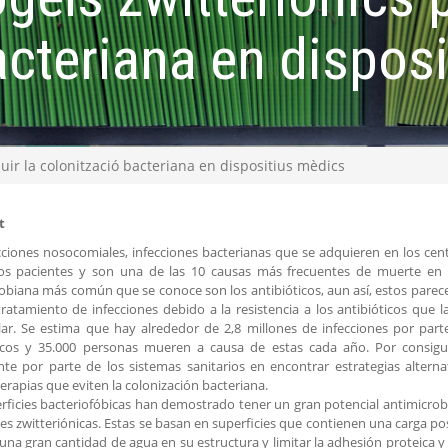
acteriana en dispos
duir la colonització bacteriana en dispositius mèdics
t
cciones nosocomiales, infecciones bacterianas que se adquieren en los cent
os pacientes y son una de las 10 causas más frecuentes de muerte en 
obiana más común que se conoce son los antibióticos, aun así, estos pare
tratamiento de infecciones debido a la resistencia a los antibióticos que 
lar. Se estima que hay alrededor de 2,8 millones de infecciones por parte
ticos y 35.000 personas mueren a causa de estas cada año. Por consigui
te por parte de los sistemas sanitarios en encontrar estrategias alternat
erapias que eviten la colonización bacteriana.
rficies bacteriofóbicas han demostrado tener un gran potencial antimicrob
ies zwitteriónicas. Estas se basan en superficies que contienen una carga po
 una gran cantidad de agua en su estructura y limitar la adhesión proteica y