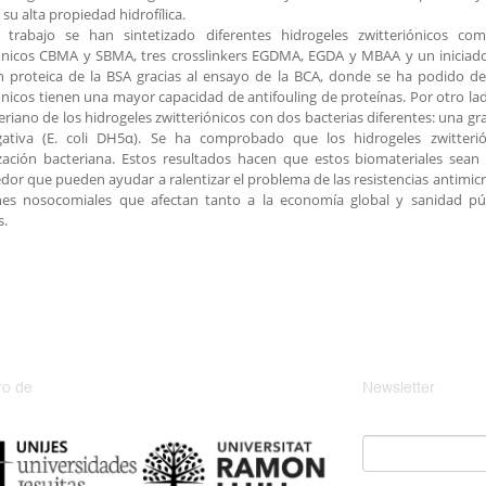
 su alta propiedad hidrofílica.
 trabajo se han sintetizado diferentes hidrogeles zwitteriónicos 
ónicos CBMA y SBMA, tres crosslinkers EGDMA, EGDA y MBAA y un iniciado
n proteica de la BSA gracias al ensayo de la BCA, donde se ha podido de
ónicos tienen una mayor capacidad de antifouling de proteínas. Por otro lad
eriano de los hidrogeles zwitteriónicos con dos bacterias diferentes: una gr
ativa (E. coli DH5α). Se ha comprobado que los hidrogeles zwitteri
ización bacteriana. Estos resultados hacen que estos biomateriales sean
or que pueden ayudar a ralentizar el problema de las resistencias antimicr
ones nosocomiales que afectan tanto a la economía global y sanidad pú
s.
o de
Newsletter
Email