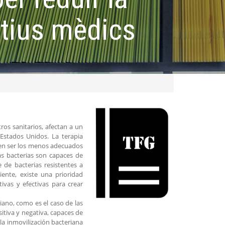
itius mèdics
ros sanitarios, afectan a un
Estados Unidos. La terapia
cen ser los menos adecuados
las bacterias son capaces de
 de bacterias resistentes a
ente, existe una prioridad
ivas y efectivas para crear
iano, como es el caso de las
sitiva y negativa, capaces de
 la inmovilización bacteriana