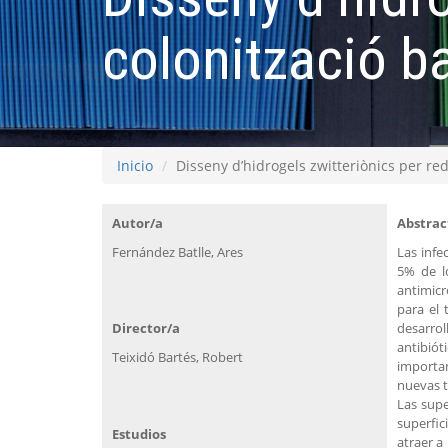
colonització b
Inicio
Disseny d’hidrogels zwitteriònics per re
Autor/a
Abstrac
Fernández Batlle, Ares
Las infe
5% de l
antimicr
para el 
Director/a
desarrol
antibió
Teixidó Bartés, Robert
importan
nuevas t
Las supe
superfic
Estudios
atraer a