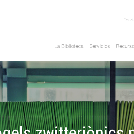
Estud
La Biblioteca
Servicios
Recurso
gels zwitteriònics p