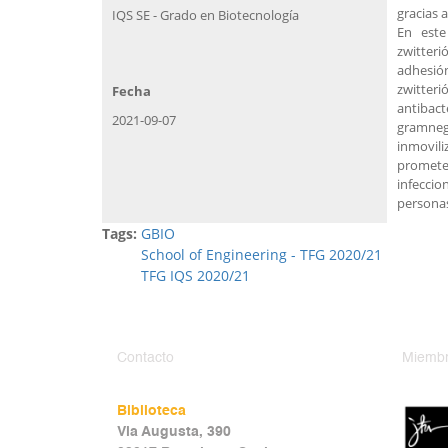
gracias a
IQS SE - Grado en Biotecnología
En este
zwitteri
adhesió
zwitteri
Fecha
antibact
2021-09-07
gramneg
inmovil
prometed
infecci
persona
Tags:
GBIO
School of Engineering - TFG 2020/21
TFG IQS 2020/21
Contacto
Miembr
Biblioteca
Via Augusta, 390