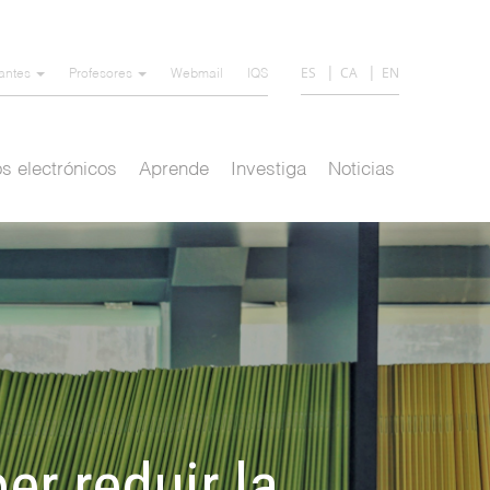
ES
CA
EN
iantes
Profesores
Webmail
IQS
s electrónicos
Aprende
Investiga
Noticias
er reduir la