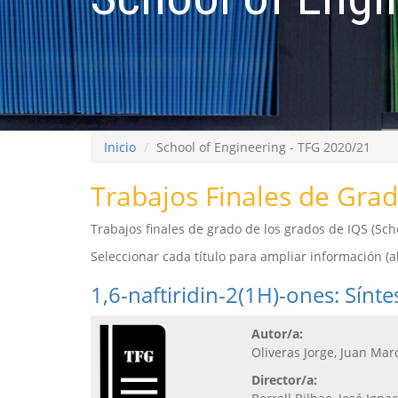
Inicio
School of Engineering - TFG 2020/21
Trabajos Finales de Grad
Trabajos finales de grado de los grados de IQS (S
Seleccionar cada título para ampliar información (abs
1,6-naftiridin-2(1H)-ones: Sínt
Autor/a:
Oliveras Jorge, Juan Mar
Director/a: