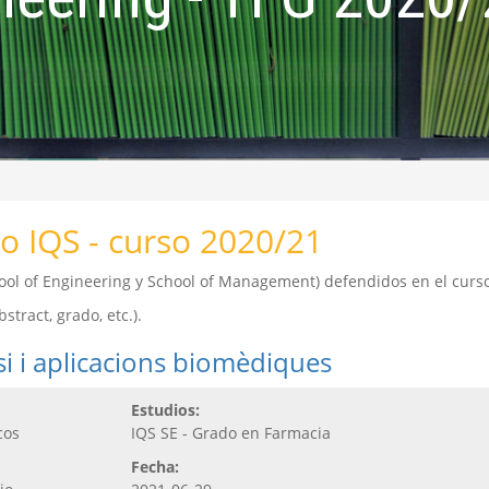
o IQS - curso 2020/21
chool of Engineering y School of Management) defendidos en el cur
tract, grado, etc.).
esi i aplicacions biomèdiques
Estudios:
cos
IQS SE - Grado en Farmacia
Fecha: