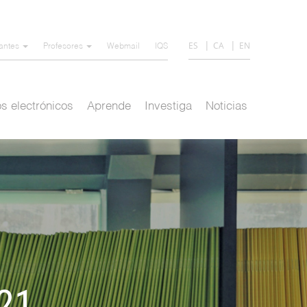
ES
CA
EN
iantes
Profesores
Webmail
IQS
s electrónicos
Aprende
Investiga
Noticias
/21