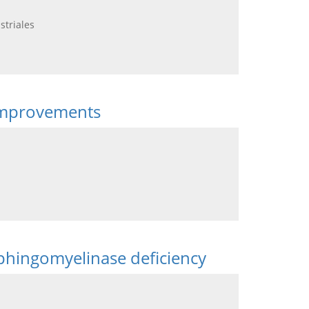
striales
 improvements
sphingomyelinase deficiency