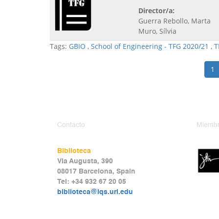
Director/a:
Guerra Rebollo, Marta
Muro, Sílvia
Tags:
GBIO
,
School of Engineering - TFG 2020/21
,
T
1
Contacto
Miembr
Biblioteca
Via Augusta, 390
08017 Barcelona, Spain
Tel: +34 932 67 20 05
biblioteca@iqs.url.edu