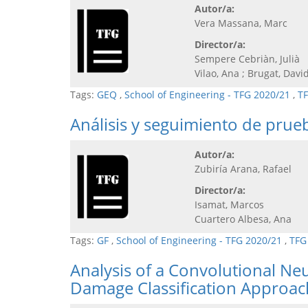
Autor/a:
Vera Massana, Marc
Director/a:
Sempere Cebriàn, Julià
Vilao, Ana ; Brugat, Davi
Tags:
GEQ
,
School of Engineering - TFG 2020/21
,
TF
Análisis y seguimiento de prueb
Autor/a:
Zubiría Arana, Rafael
Director/a:
Isamat, Marcos
Cuartero Albesa, Ana
Tags:
GF
,
School of Engineering - TFG 2020/21
,
TFG
Analysis of a Convolutional Ne
Damage Classification Approac