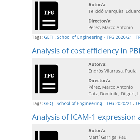
Autor/a:
Teixidó Marquès, Eduar
Director/a:
Pérez, Marco Antonio
Tags:
GETI
,
School of Engineering - TFG 2020/21
,
T
Analysis of cost efficiency i
Autor/a:
Endrös Vilarrasa, Paula
Director/a:
Pérez, Marco Antonio
Gatz, Dominik ; Dilgert, L
Tags:
GEQ
,
School of Engineering - TFG 2020/21
,
TF
Analysis of ICAM-1 expression a
Autor/a:
Martí Garriga, Pau