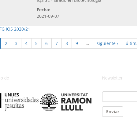
IQS SE - Grado en Biotecnología
Fecha:
2021-09-07
FG IQS 2020/21
2
3
4
5
6
7
8
9
…
siguiente ›
últim
o de
Newsletter
Email
*
Enviar