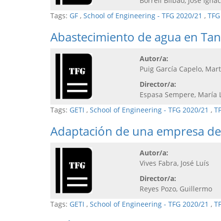
Borrell Bilbao, José Ignac
Tags:
GF
,
School of Engineering - TFG 2020/21
,
TFG
Abastecimiento de agua en Tan
Autor/a:
Puig García Capelo, Mar
Director/a:
Espasa Sempere, María 
Tags:
GETI
,
School of Engineering - TFG 2020/21
,
T
Adaptación de una empresa de b
Autor/a:
Vives Fabra, José Luís
Director/a:
Reyes Pozo, Guillermo
Tags:
GETI
,
School of Engineering - TFG 2020/21
,
T