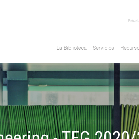
Estud
La Biblioteca
Servicios
Recurso
neering - TFG 2020