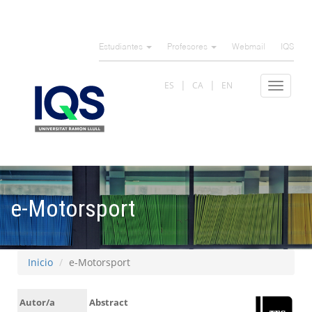
Pasar
al
Estudiantes
Profesores
Webmail
IQS
contenido
principal
ES
CA
EN
Toggle
navigat
e-Motorsport
Inicio
e-Motorsport
Autor/a
Abstract