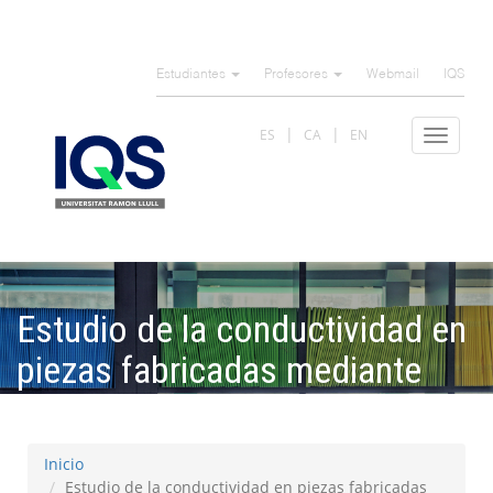
Pasar
al
Estudiantes
Profesores
Webmail
IQS
contenido
principal
ES
CA
EN
Toggle
navigat
Estudio de la conductividad en
piezas fabricadas mediante
FDM
Inicio
Estudio de la conductividad en piezas fabricadas