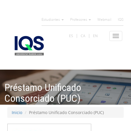
Pasar
al
Estudiantes
Profesores
Webmail
IQS
contenido
principal
ES
CA
EN
Toggle
navigat
Préstamo Unificado
Consorciado (PUC)
Inicio
Préstamo Unificado Consorciado (PUC)