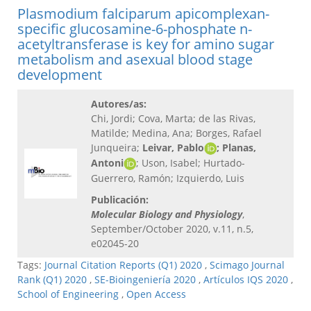
Plasmodium falciparum apicomplexan-
specific glucosamine-6-phosphate n-
acetyltransferase is key for amino sugar
metabolism and asexual blood stage
development
Autores/as:
Chi, Jordi; Cova, Marta; de las Rivas,
Matilde; Medina, Ana; Borges, Rafael
Junqueira;
Leivar, Pablo
; Planas,
Antoni
; Uson, Isabel; Hurtado-
Guerrero, Ramón; Izquierdo, Luis
Publicación:
Molecular Biology and Physiology
,
September/October 2020, v.11, n.5,
e02045-20
Tags:
Journal Citation Reports (Q1) 2020
,
Scimago Journal
Rank (Q1) 2020
,
SE-Bioingeniería 2020
,
Artículos IQS 2020
,
School of Engineering
,
Open Access