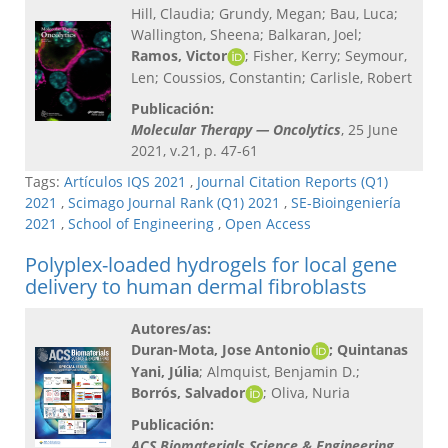
Hill, Claudia; Grundy, Megan; Bau, Luca;
Wallington, Sheena; Balkaran, Joel;
Ramos, Victor
; Fisher, Kerry; Seymour,
Len; Coussios, Constantin; Carlisle, Robert
Publicación:
Molecular Therapy — Oncolytics
, 25 June
2021, v.21, p. 47-61
Tags:
Artículos IQS 2021
,
Journal Citation Reports (Q1)
2021
,
Scimago Journal Rank (Q1) 2021
,
SE-Bioingeniería
2021
,
School of Engineering
,
Open Access
Polyplex-loaded hydrogels for local gene
delivery to human dermal fibroblasts
Autores/as:
Duran-Mota, Jose Antonio
; Quintanas
Yani, Júlia
; Almquist, Benjamin D.;
Borrós, Salvador
; Oliva, Nuria
Publicación:
ACS Biomaterials Science & Engineering
,