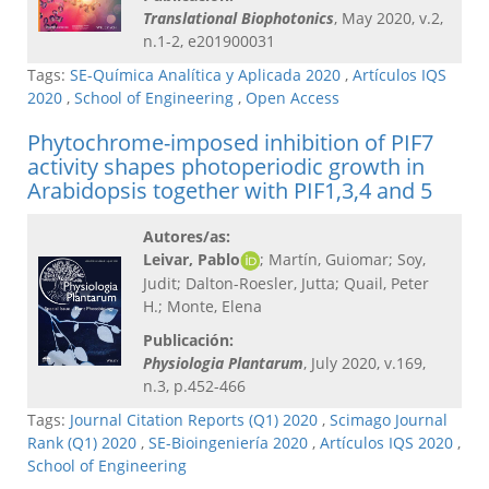
Translational Biophotonics
, May 2020, v.2,
n.1-2, e201900031
Tags:
SE-Química Analítica y Aplicada 2020
,
Artículos IQS
2020
,
School of Engineering
,
Open Access
Phytochrome-imposed inhibition of PIF7
activity shapes photoperiodic growth in
Arabidopsis together with PIF1,3,4 and 5
Autores/as:
Leivar, Pablo
; Martín, Guiomar; Soy,
Judit; Dalton-Roesler, Jutta; Quail, Peter
H.; Monte, Elena
Publicación:
Physiologia Plantarum
, July 2020, v.169,
n.3, p.452-466
Tags:
Journal Citation Reports (Q1) 2020
,
Scimago Journal
Rank (Q1) 2020
,
SE-Bioingeniería 2020
,
Artículos IQS 2020
,
School of Engineering