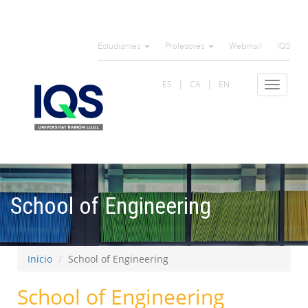
Pasar
al
Estudiantes
Profesores
Webmail
IQS
contenido
principal
ES
CA
EN
Toggle
navigat
School of Engineering
Inicio
School of Engineering
School of Engineering