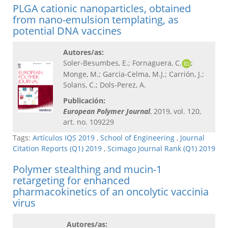
PLGA cationic nanoparticles, obtained
from nano-emulsion templating, as
potential DNA vaccines
Autores/as:
Soler-Besumbes, E.; Fornaguera, C.
;
Monge, M.; Garcia-Celma, M.J.; Carrión, J.;
Solans, C.; Dols-Perez, A.
Publicación:
European Polymer Journal
, 2019, vol. 120,
art. no. 109229
Tags:
Artículos IQS 2019
,
School of Engineering
,
Journal
Citation Reports (Q1) 2019
,
Scimago Journal Rank (Q1) 2019
Polymer stealthing and mucin-1
retargeting for enhanced
pharmacokinetics of an oncolytic vaccinia
virus
Autores/as: