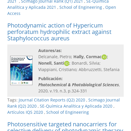
2021
,
Scimago Journal Rank (Q1) 2021
,
SE-Química
Analítica y Aplicada 2021
,
School of Engineering
,
Open
Access
Photodynamic action of Hypericum
perforatum hydrophilic extract against
Staphylococcus aureus
Autores/as:
Delcanale, Pietro;
Hally, Cormac
;
Nonell, Santi
; Bonardi, Silvia;
Viappiani, Cristiano; Abbruzzetti, Stefania
Publicación:
Photochemical & Photobiological Sciences
,
2020, v.19, n.3, p.324-331
Tags:
Journal Citation Reports (Q2) 2020
,
Scimago Journal
Rank (Q2) 2020
,
SE-Química Analítica y Aplicada 2020
,
Artículos IQS 2020
,
School of Engineering
Photosensitive targeted nanocarriers for
selective delivery of photodynamic therapy