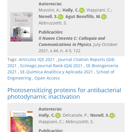
Autores/as:
Mussini, A.;
Hally, C.
; Viappiani, C.;
Nonell, S.
;
Agut Bonsfills, M.
;
Abbruzzetti, S.
Publicación:
Il Nuovo Cimento C: Colloquia and
Communications in Physics
, July-October
2021, v.44, n. 4-5, 122
Tags:
Artículos IQS 2021
,
Journal Citation Reports (Q4)
2021
,
Scimago Journal Rank (Q4) 2021
,
SE-Bioingeniería
2021
,
SE-Química Analítica y Aplicada 2021
,
School of
Engineering
,
Open Access
Photosensitizing proteins for antibacterial
photodynamic inactivation
Autores/as:
Hally, C.
; Delcanale, P.;
Nonell, S.
;
Viappiani, C.; Abbruzzetti, S.
Publicación: