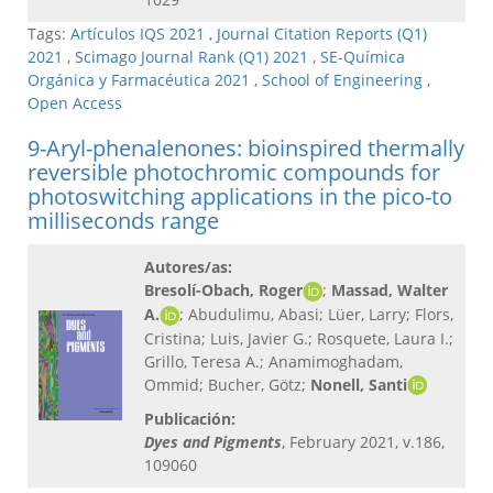
Tags:
Artículos IQS 2021
,
Journal Citation Reports (Q1)
2021
,
Scimago Journal Rank (Q1) 2021
,
SE-Química
Orgánica y Farmacéutica 2021
,
School of Engineering
,
Open Access
9-Aryl-phenalenones: bioinspired thermally
reversible photochromic compounds for
photoswitching applications in the pico-to
milliseconds range
Autores/as:
Bresolí-Obach, Roger
;
Massad, Walter
A.
; Abudulimu, Abasi; Lüer, Larry; Flors,
Cristina; Luis, Javier G.; Rosquete, Laura I.;
Grillo, Teresa A.; Anamimoghadam,
Ommid; Bucher, Götz;
Nonell, Santi
Publicación:
Dyes and Pigments
, February 2021, v.186,
109060