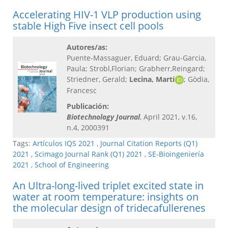
Accelerating HIV-1 VLP production using
stable High Five insect cell pools
Autores/as:
Puente-Massaguer, Eduard; Grau-Garcia,
Paula; Strobl,Florian; Grabherr,Reingard;
Striedner, Gerald;
Lecina, Martí
; Gòdia,
Francesc
Publicación:
Biotechnology Journal
, April 2021, v.16,
n.4, 2000391
Tags:
Artículos IQS 2021
,
Journal Citation Reports (Q1)
2021
,
Scimago Journal Rank (Q1) 2021
,
SE-Bioingeniería
2021
,
School of Engineering
An Ultra-long-lived triplet excited state in
water at room temperature: insights on
the molecular design of tridecafullerenes