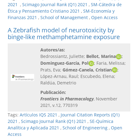
2021
,
Scimago Journal Rank (Q1) 2021
,
SM-Cátedra de
Ética y Pensamiento Cristiano 2021
,
SM-Economía y
Finanzas 2021
,
School of Management
,
Open Access
A Zebrafish model of neurotoxicity by
binge-like methamphetamine exposure
Autores/as:
Bedrossiantz, Juliette;
Bellot, Marina
;
Dominguez-García, Pol
; Faria, Melissa;
Prats, Eva;
Gómez-Canela, Cristian
;
López-Arnau, Raul; Escubedo, Elena;
Raldúa, Demetrio
Publicación:
Frontiers in Pharmacology
, November
2021, v.12, 770319
Tags:
Artículos IQS 2021
,
Journal Citation Reports (Q1)
2021
,
Scimago Journal Rank (Q1) 2021
,
SE-Química
Analítica y Aplicada 2021
,
School of Engineering
,
Open
Access