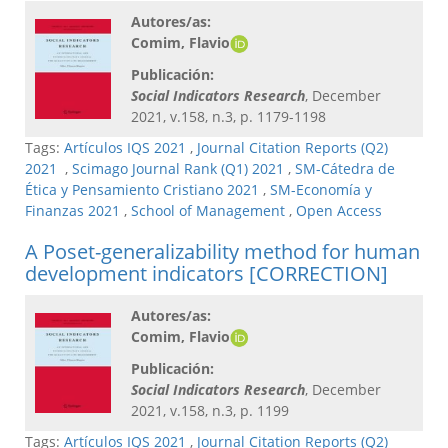
Autores/as:
Comim, Flavio
Publicación:
Social Indicators Research
, December
2021, v.158, n.3, p. 1179-1198
Tags:
Artículos IQS 2021
,
Journal Citation Reports (Q2)
2021
,
Scimago Journal Rank (Q1) 2021
,
SM-Cátedra de
Ética y Pensamiento Cristiano 2021
,
SM-Economía y
Finanzas 2021
,
School of Management
,
Open Access
A Poset-generalizability method for human
development indicators [CORRECTION]
Autores/as:
Comim, Flavio
Publicación:
Social Indicators Research
, December
2021, v.158, n.3, p. 1199
Tags:
Artículos IQS 2021
,
Journal Citation Reports (Q2)