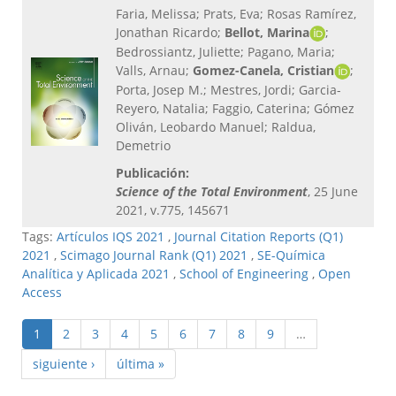
Faria, Melissa; Prats, Eva; Rosas Ramírez,
Jonathan Ricardo;
Bellot, Marina
;
Bedrossiantz, Juliette; Pagano, Maria;
Valls, Arnau;
Gomez-Canela, Cristian
;
Porta, Josep M.; Mestres, Jordi; Garcia-
Reyero, Natalia; Faggio, Caterina; Gómez
Oliván, Leobardo Manuel; Raldua,
Demetrio
Publicación:
Science of the Total Environment
, 25 June
2021, v.775, 145671
Tags:
Artículos IQS 2021
,
Journal Citation Reports (Q1)
2021
,
Scimago Journal Rank (Q1) 2021
,
SE-Química
Analítica y Aplicada 2021
,
School of Engineering
,
Open
Access
1
2
3
4
5
6
7
8
9
…
siguiente ›
última »