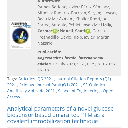
Autores/as:
Ramos-Soriano, Javier; Pérez-Sánchez,
Alfonso; Ramírez-Barroso, Sergio; Illescas,
Beatriz M.; Azmani, Khalid; Rodríguez-
Fortea, Antonio; Poblet, Josep M.;
Hally,
Cormac
; Nonell, Santi
; García-
Fresnadillo, David; Rojo, Javier; Martín,
Nazario
Publicación:
Angewandte Chemie: international
edition
, 12 July 2021, v.60, n.29, p. 16109-
16118
Tags:
Artículos IQS 2021
,
Journal Citation Reports (Q1)
2021
,
Scimago Journal Rank (Q1) 2021
,
SE-Química
Analítica y Aplicada 2021
,
School of Engineering
,
Open
Access
Analytical parameters of a novel glucose
biosensor based on grafted PFM as a
covalent immobilization technique