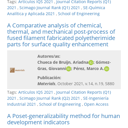
Tags:
Artículos IQS 2021
,
Journal Citation Reports (Q1)
2021
,
Scimago Journal Rank (Q1) 2021
,
SE-Química
Analítica y Aplicada 2021
,
School of Engineering
A Comparative analysis of chemical,
thermal, and mechanical post-process of
fused filament fabricated polyetherimide
parts for surface quality enhancement
Autores/as:
Chueca de Bruijn, Ariadna
; Gómez-
Gras, Giovanni
; Pérez, Marco A.​
Publicación:
Materials
, October 2021, v.14, n.19, 5880
Tags:
Artículos IQS 2021
,
Journal Citation Reports (Q1)
2021
,
Scimago Journal Rank (Q2) 2021
,
SE-Ingeniería
Industrial 2021
,
School of Engineering
,
Open Access
A Poset-generalizability method for human
development indicators