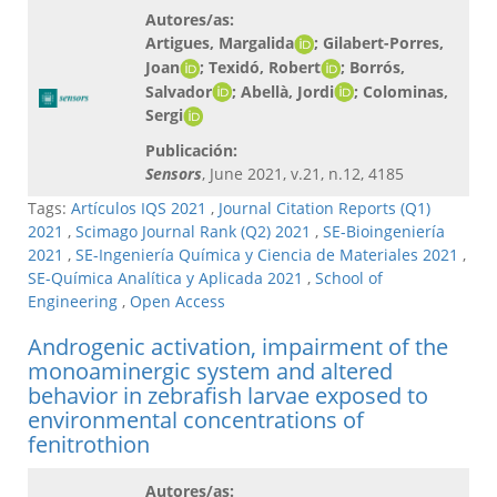
Autores/as:
Artigues, Margalida
; Gilabert-Porres,
Joan
; Texidó, Robert
; Borrós,
Salvador
; Abellà, Jordi
; Colominas,
Sergi​
Publicación:
Sensors
, June 2021, v.21, n.12, 4185
Tags:
Artículos IQS 2021
,
Journal Citation Reports (Q1)
2021
,
Scimago Journal Rank (Q2) 2021
,
SE-Bioingeniería
2021
,
SE-Ingeniería Química y Ciencia de Materiales 2021
,
SE-Química Analítica y Aplicada 2021
,
School of
Engineering
,
Open Access
Androgenic activation, impairment of the
monoaminergic system and altered
behavior in zebrafish larvae exposed to
environmental concentrations of
fenitrothion
Autores/as: