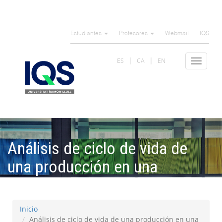
Pasar
al
Estudiantes
Profesores
Webmail
IQS
contenido
principal
ES
CA
EN
Toggle
navigat
Análisis de ciclo de vida de
una producción en una
empresa de moda
Inicio
Análisis de ciclo de vida de una producción en una