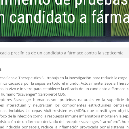
un candidato a fárma
icacia preclínica de un candidato a fármaco contra la septicemia
t
sa Sepsia Therapeutics SL trabaja en la investigación para reducir la carga 
ica causada por la sepsis en todo el mundo. Actualmente, Sepsia Therape
cos in vivo e in vitro para establecer la eficacia de un candidato a fármaco 
 humano “Scavenger” (carroñero) CD6.
eptores Scavenger humanos son proteínas naturales en la superficie de
res interactúan y neutralizan los componentes estructurales centrale
nas, incluidas las cepas Multirresistentes (MDR), que constituyen obje
 foco de la infección como la respuesta inmune inflamatoria mortal en la seps
istración de un fármaco derivado del receptor scavenger, “carroñero”, huma
ad inducida por sepsis, reduce la inflamación provocada por el sistema in