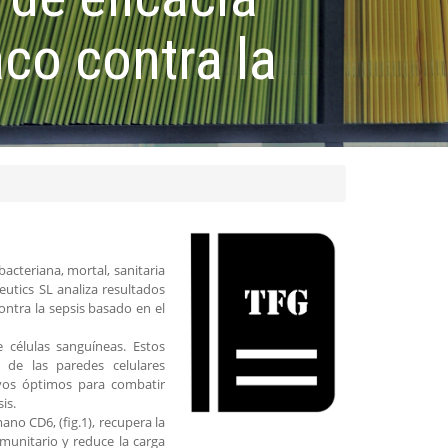
co contra la
bacteriana, mortal, sanitaria
utics SL analiza resultados
contra la sepsis basado en el
 células sanguíneas. Estos
s de las paredes celulares
tivos óptimos para combatir
is.
no CD6, (fig.1), recupera la
munitario y reduce la carga