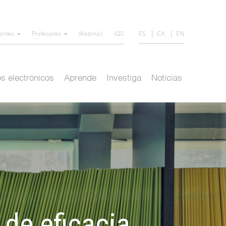
ES
CA
EN
iantes
Profesores
Webmail
IQS
s electrónicos
Aprende
Investiga
Noticias
 de eficacia