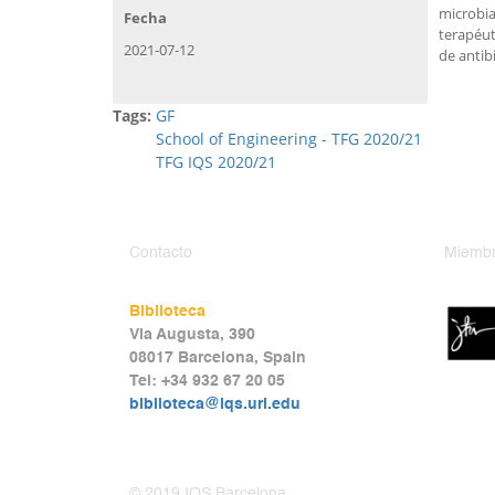
microbia
Fecha
terapéut
2021-07-12
de antib
Tags:
GF
School of Engineering - TFG 2020/21
TFG IQS 2020/21
Contacto
Miembr
Biblioteca
Via Augusta, 390
08017 Barcelona, Spain
Tel: +34 932 67 20 05
biblioteca@iqs.url.edu
© 2019 IQS Barcelona.