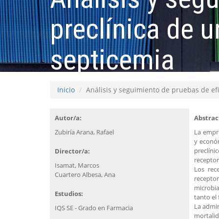
preclínica de 
septicemia
Inicio
Análisis y seguimiento de pruebas de ef
Autor/a:
Abstrac
Zubiría Arana, Rafael
La empre
y económ
preclíni
Director/a:
receptor
Isamat, Marcos
Los rec
Cuartero Albesa, Ana
recepto
microbia
Estudios:
tanto el
La admin
IQS SE - Grado en Farmacia
mortalid